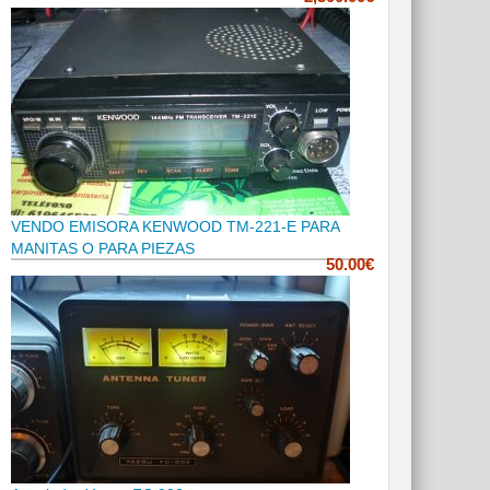
VENDO EMISORA KENWOOD TM-221-E PARA
MANITAS O PARA PIEZAS
50.00€