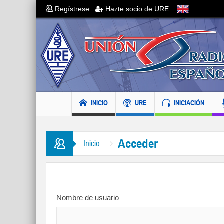
Regístrese
Hazte socio de URE
INICIO
URE
INICIACIÓN
Acceder
Inicio
Nombre de usuario