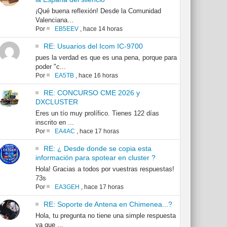
¡Qué buena reflexión! Desde la Comunidad
Valenciana...
Por
EB5EEV
,
hace 14 horas
RE: Usuarios del Icom IC-9700
pues la verdad es que es una pena, porque para
poder "c...
Por
EA5TB
,
hace 16 horas
RE: CONCURSO CME 2026 y
DXCLUSTER
Eres un tío muy prolífico. Tienes 122 días
inscrito en ...
Por
EA4AC
,
hace 17 horas
RE: ¿ Desde donde se copia esta
información para spotear en cluster ?
Hola! Gracias a todos por vuestras respuestas!
73s
Por
EA3GEH
,
hace 17 horas
RE: Soporte de Antena en Chimenea...?
Hola, tu pregunta no tiene una simple respuesta
ya que ...