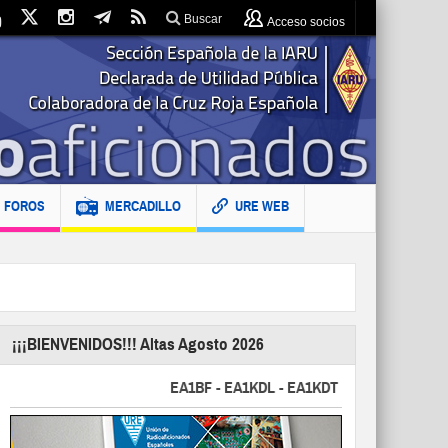
Buscar
Acceso socios
FOROS
MERCADILLO
URE WEB
¡¡¡BIENVENIDOS!!! Altas Agosto 2026
EA1BF - EA1KDL - EA1KDT - EA2FBJ - EA2FJU - 