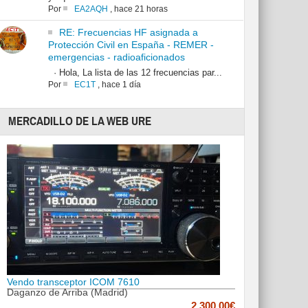
Por
EA2AQH
,
hace 21 horas
RE: Frecuencias HF asignada a
Protección Civil en España - REMER -
emergencias - radioaficionados
· Hola, La lista de las 12 frecuencias par...
Por
EC1T
,
hace 1 día
MERCADILLO DE LA WEB URE
Vendo transceptor ICOM 7610
Daganzo de Arriba (Madrid)
2,300.00€