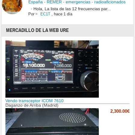
España - REMER - emergencias - radioaficionados
· Hola, La lista de las 12 frecuencias par...
Por
EC1T
,
hace 1 día
MERCADILLO DE LA WEB URE
Vendo transceptor ICOM 7610
Daganzo de Arriba (Madrid)
2,300.00€