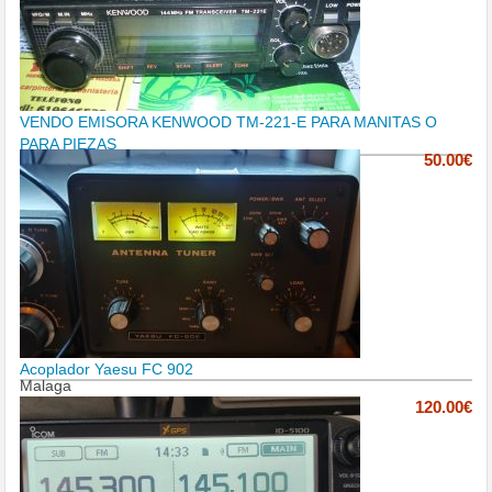
VENDO EMISORA KENWOOD TM-221-E PARA MANITAS O
PARA PIEZAS
50.00€
Acoplador Yaesu FC 902
Malaga
120.00€