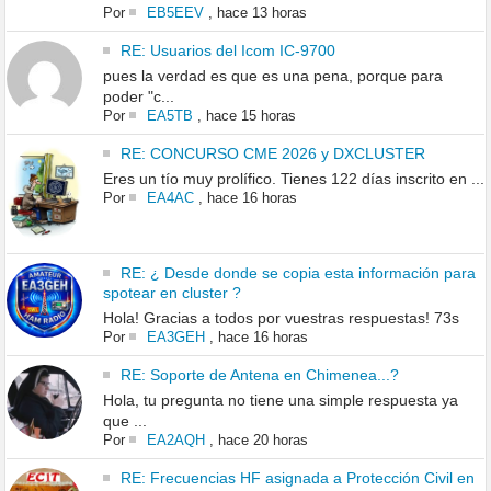
Por
EB5EEV
,
hace 13 horas
RE: Usuarios del Icom IC-9700
pues la verdad es que es una pena, porque para
poder "c...
Por
EA5TB
,
hace 15 horas
RE: CONCURSO CME 2026 y DXCLUSTER
Eres un tío muy prolífico. Tienes 122 días inscrito en ...
Por
EA4AC
,
hace 16 horas
RE: ¿ Desde donde se copia esta información para
spotear en cluster ?
Hola! Gracias a todos por vuestras respuestas! 73s
Por
EA3GEH
,
hace 16 horas
RE: Soporte de Antena en Chimenea...?
Hola, tu pregunta no tiene una simple respuesta ya
que ...
Por
EA2AQH
,
hace 20 horas
RE: Frecuencias HF asignada a Protección Civil en