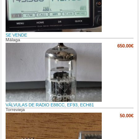
SE VENDE
Málaga
650.00€
VÁLVULAS DE RADIO E88CC, EF93, ECH81
Torrevieja
50.00€