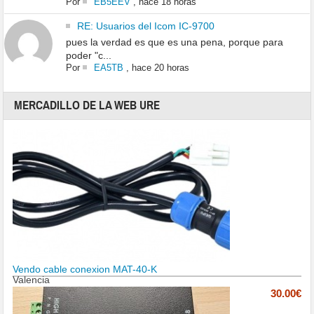
Por
EB5EEV
,
hace 18 horas
RE: Usuarios del Icom IC-9700
pues la verdad es que es una pena, porque para
poder "c...
Por
EA5TB
,
hace 20 horas
MERCADILLO DE LA WEB URE
Vendo cable conexion MAT-40-K
Valencia
30.00€