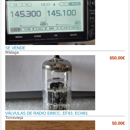
SE VENDE
Málaga
650.00€
VÁLVULAS DE RADIO E88CC, EF93, ECH81
Torrevieja
50.00€