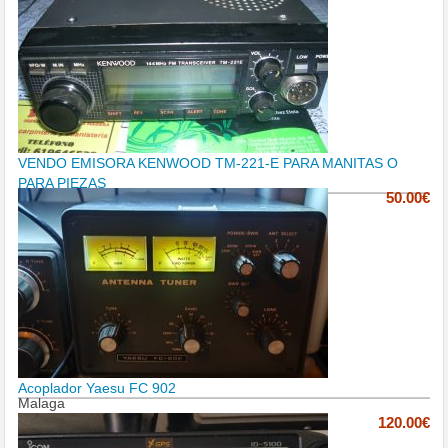
VENDO EMISORA KENWOOD TM-221-E PARA MANITAS O
PARA PIEZAS
50.00€
Acoplador Yaesu FC 902
Malaga
120.00€