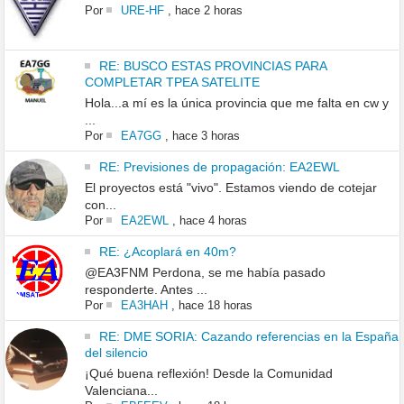
Por
URE-HF
,
hace 2 horas
RE: BUSCO ESTAS PROVINCIAS PARA
COMPLETAR TPEA SATELITE
Hola...a mí es la única provincia que me falta en cw y
...
Por
EA7GG
,
hace 3 horas
RE: Previsiones de propagación: EA2EWL
El proyectos está "vivo". Estamos viendo de cotejar
con...
Por
EA2EWL
,
hace 4 horas
RE: ¿Acoplará en 40m?
@EA3FNM Perdona, se me había pasado
responderte. Antes ...
Por
EA3HAH
,
hace 18 horas
RE: DME SORIA: Cazando referencias en la España
del silencio
¡Qué buena reflexión! Desde la Comunidad
Valenciana...