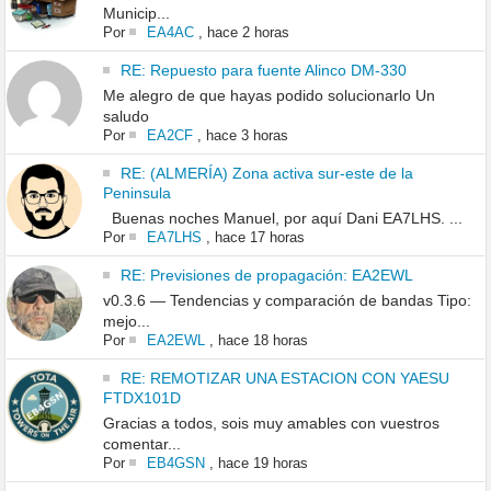
Municip...
Por
EA4AC
,
hace 2 horas
RE: Repuesto para fuente Alinco DM-330
Me alegro de que hayas podido solucionarlo Un
saludo
Por
EA2CF
,
hace 3 horas
RE: (ALMERÍA) Zona activa sur-este de la
Peninsula
Buenas noches Manuel, por aquí Dani EA7LHS. ...
Por
EA7LHS
,
hace 17 horas
RE: Previsiones de propagación: EA2EWL
v0.3.6 — Tendencias y comparación de bandas Tipo:
mejo...
Por
EA2EWL
,
hace 18 horas
RE: REMOTIZAR UNA ESTACION CON YAESU
FTDX101D
Gracias a todos, sois muy amables con vuestros
comentar...
Por
EB4GSN
,
hace 19 horas