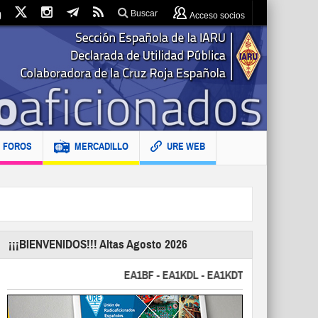
Buscar
Acceso socios
FOROS
MERCADILLO
URE WEB
¡¡¡BIENVENIDOS!!! Altas Agosto 2026
EA1BF - EA1KDL - EA1KDT - EA2FBJ - EA2FJU -