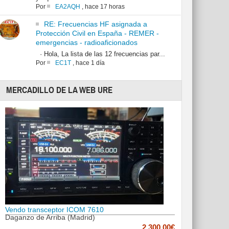
Por
EA2AQH
,
hace 17 horas
RE: Frecuencias HF asignada a
Protección Civil en España - REMER -
emergencias - radioaficionados
· Hola, La lista de las 12 frecuencias par...
Por
EC1T
,
hace 1 día
MERCADILLO DE LA WEB URE
Vendo transceptor ICOM 7610
Daganzo de Arriba (Madrid)
2,300.00€