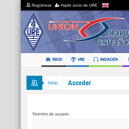
Regístrese
Hazte socio de URE
INICIO
URE
INICIACIÓN
Acceder
Inicio
Nombre de usuario