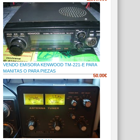
VENDO EMISORA KENWOOD TM-221-E PARA
MANITAS O PARA PIEZAS
50.00€