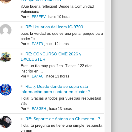
¡Qué buena reflexión! Desde la Comunidad
Valenciana...
Por
EB5EEV
,
hace 10 horas
RE: Usuarios del Icom IC-9700
pues la verdad es que es una pena, porque para
poder "c...
Por
EA5TB
,
hace 12 horas
RE: CONCURSO CME 2026 y
DXCLUSTER
Eres un tío muy prolífico. Tienes 122 días
inscrito en ...
Por
EA4AC
,
hace 13 horas
RE: ¿ Desde donde se copia esta
información para spotear en cluster ?
Hola! Gracias a todos por vuestras respuestas!
73s
Por
EA3GEH
,
hace 13 horas
RE: Soporte de Antena en Chimenea...?
Hola, tu pregunta no tiene una simple respuesta
ya que ...