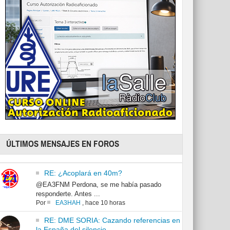
ÚLTIMOS MENSAJES EN FOROS
RE: ¿Acoplará en 40m?
@EA3FNM Perdona, se me había pasado
responderte. Antes ...
Por
EA3HAH
,
hace 10 horas
RE: DME SORIA: Cazando referencias en
la España del silencio