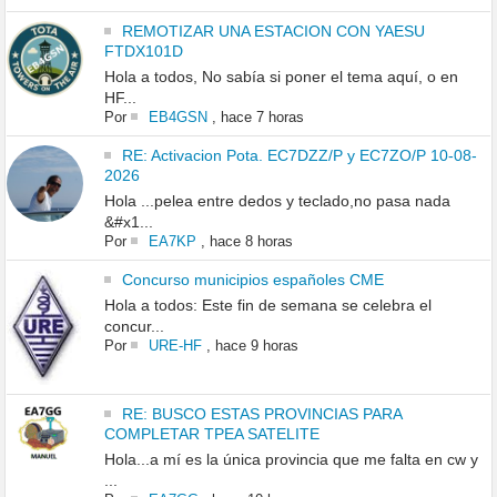
REMOTIZAR UNA ESTACION CON YAESU
FTDX101D
Hola a todos, No sabía si poner el tema aquí, o en
HF...
Por
EB4GSN
,
hace 7 horas
RE: Activacion Pota. EC7DZZ/P y EC7ZO/P 10-08-
2026
Hola ...pelea entre dedos y teclado,no pasa nada
&#x1...
Por
EA7KP
,
hace 8 horas
Concurso municipios españoles CME
Hola a todos: Este fin de semana se celebra el
concur...
Por
URE-HF
,
hace 9 horas
RE: BUSCO ESTAS PROVINCIAS PARA
COMPLETAR TPEA SATELITE
Hola...a mí es la única provincia que me falta en cw y
...