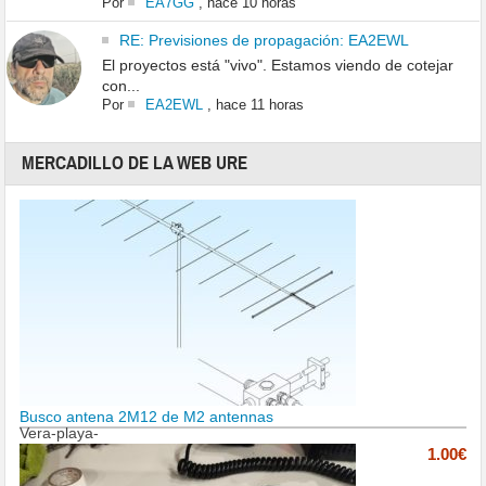
Por
EA7GG
,
hace 10 horas
RE: Previsiones de propagación: EA2EWL
El proyectos está "vivo". Estamos viendo de cotejar
con...
Por
EA2EWL
,
hace 11 horas
MERCADILLO DE LA WEB URE
Busco antena 2M12 de M2 antennas
Vera-playa-
1.00€