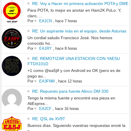
RE: Voy a Hacer mi primera activación POTA y DME
Para POTA, lo mejor es anotar en Ham2K PoLo. Y,
claro, ...
Por
EA1CN
,
hace 7 horas
RE: Un aspirante más en el equipo, desde Asturias
Un cordial saludo Francisco José. Nos hemos
conocido ho...
Por
EA1RY
,
hace 8 horas
RE: REMOTIZAR UNA ESTACION CON YAESU
FTDX101D
+1 como @ea5jtf y con Android es OK (pero es de
pago au...
Por
EA3FNM
,
hace 12 horas
RE: Repuesto para fuente Alinco DM-330
Tengo la misma fuente y encontré esa pieza en
AliExpres...
Por
EA2CF
,
hace 16 horas
RE: QSL de XV9T
Buenos días. Siguiendo vuestras respuestas envié la