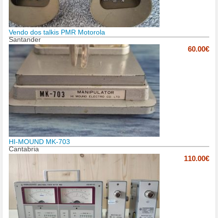
Vendo dos talkis PMR Motorola
Santander
60.00€
HI-MOUND MK-703
Cantabria
110.00€