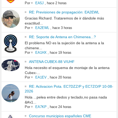
Por
EA5J
,
hace 2 horas
RE: Previsiones de propagación: EA2EWL
Gracias Richard. Trataremos de ir dándole más
exactitud...
Por
EA2EWL
,
hace 3 horas
RE: Soporte de Antena en Chimenea...?
El problema NO es la sujeción de la antena a la
chimene...
Por
EA1HX
,
hace 19 horas
ANTENA CUBEX-88 V/UHF
Hola necesito el esquema de montaje de la antena
Cubex-...
Por
EA1EV
,
hace 20 horas
RE: Activacion Pota. EC7DZZ/P y EC7ZO/P 10-08-
2026
Hola ...pelea entre dedos y teclado,no pasa nada
&#x1...
Por
EA7KP
,
hace 24 horas
Concurso municipios españoles CME