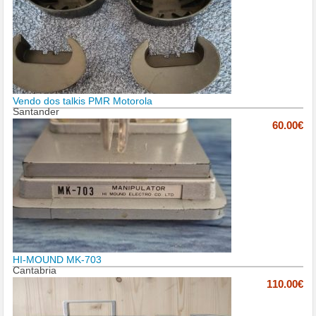
Vendo dos talkis PMR Motorola
Santander
60.00€
HI-MOUND MK-703
Cantabria
110.00€