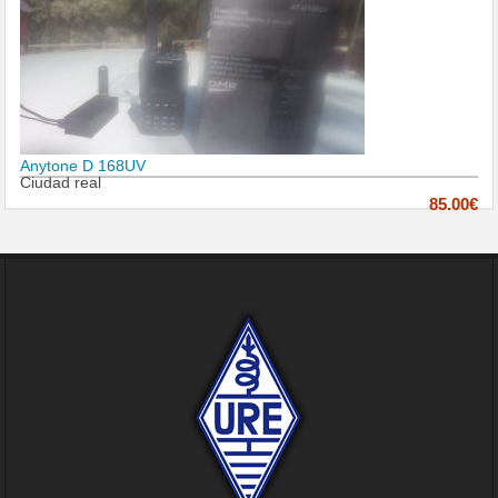
Anytone D 168UV
Ciudad real
85.00€