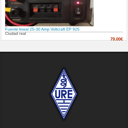
Fuente lineal 25-30 Amp Voltcraft EP 925
Ciudad real
79.00€