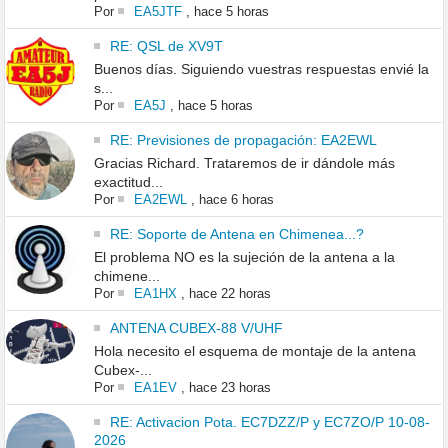
Por
EA5JTF
,
hace 5 horas
RE: QSL de XV9T
Buenos días. Siguiendo vuestras respuestas envié la
s...
Por
EA5J
,
hace 5 horas
RE: Previsiones de propagación: EA2EWL
Gracias Richard. Trataremos de ir dándole más
exactitud...
Por
EA2EWL
,
hace 6 horas
RE: Soporte de Antena en Chimenea...?
El problema NO es la sujeción de la antena a la
chimene...
Por
EA1HX
,
hace 22 horas
ANTENA CUBEX-88 V/UHF
Hola necesito el esquema de montaje de la antena
Cubex-...
Por
EA1EV
,
hace 23 horas
RE: Activacion Pota. EC7DZZ/P y EC7ZO/P 10-08-
2026