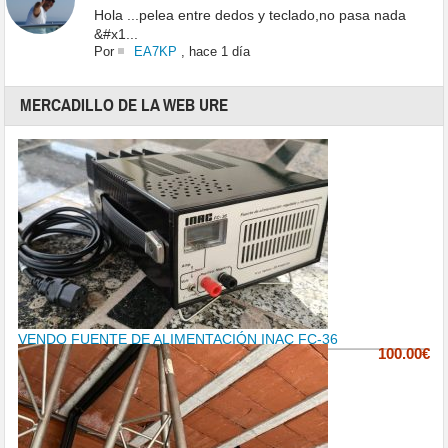
Hola ...pelea entre dedos y teclado,no pasa nada
&#x1...
Por
EA7KP
,
hace 1 día
MERCADILLO DE LA WEB URE
VENDO FUENTE DE ALIMENTACIÓN INAC FC-36
100.00€