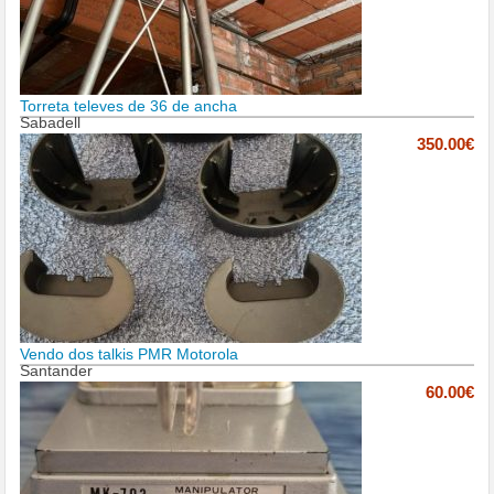
Torreta televes de 36 de ancha
Sabadell
350.00€
Vendo dos talkis PMR Motorola
Santander
60.00€