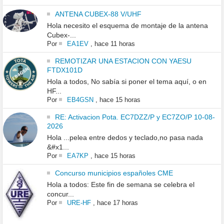
ANTENA CUBEX-88 V/UHF
Hola necesito el esquema de montaje de la antena
Cubex-...
Por
EA1EV
,
hace 11 horas
REMOTIZAR UNA ESTACION CON YAESU
FTDX101D
Hola a todos, No sabía si poner el tema aquí, o en
HF...
Por
EB4GSN
,
hace 15 horas
RE: Activacion Pota. EC7DZZ/P y EC7ZO/P 10-08-
2026
Hola ...pelea entre dedos y teclado,no pasa nada
&#x1...
Por
EA7KP
,
hace 15 horas
Concurso municipios españoles CME
Hola a todos: Este fin de semana se celebra el
concur...
Por
URE-HF
,
hace 17 horas