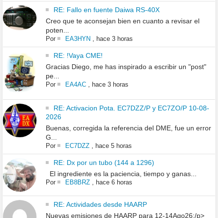
RE: Fallo en fuente Daiwa RS-40X
Creo que te aconsejan bien en cuanto a revisar el
poten...
Por
EA3HYN
,
hace 3 horas
RE: !Vaya CME!
Gracias Diego, me has inspirado a escribir un "post"
pe...
Por
EA4AC
,
hace 3 horas
RE: Activacion Pota. EC7DZZ/P y EC7ZO/P 10-08-
2026
Buenas, corregida la referencia del DME, fue un error
G...
Por
EC7DZZ
,
hace 5 horas
RE: Dx por un tubo (144 a 1296)
El ingrediente es la paciencia, tiempo y ganas...
Por
EB8BRZ
,
hace 6 horas
RE: Actividades desde HAARP
Nuevas emisiones de HAARP para 12-14Ago26:/p>