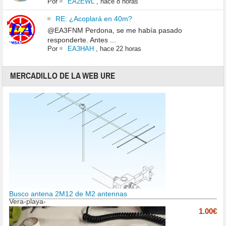
Por
EA2EWL
,
hace 8 horas
RE: ¿Acoplará en 40m?
@EA3FNM Perdona, se me había pasado
responderte. Antes ...
Por
EA3HAH
,
hace 22 horas
MERCADILLO DE LA WEB URE
Busco antena 2M12 de M2 antennas
Vera-playa-
1.00€