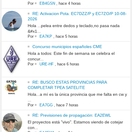
Por
EB4GSN
,
hace 4 horas
RE: Activacion Pota. EC7DZZ/P y EC7ZO/P 10-08-
2026
Hola ...pelea entre dedos y teclado,no pasa nada
&#x1...
Por
EA7KP
,
hace 5 horas
Concurso municipios españoles CME
Hola a todos: Este fin de semana se celebra el
concur...
Por
URE-HF
,
hace 6 horas
RE: BUSCO ESTAS PROVINCIAS PARA
COMPLETAR TPEA SATELITE
Hola...a mí es la única provincia que me falta en cw y
...
Por
EA7GG
,
hace 7 horas
RE: Previsiones de propagación: EA2EWL
El proyectos está "vivo". Estamos viendo de cotejar
con...