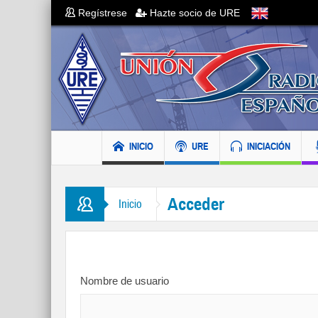
Regístrese
Hazte socio de URE
INICIO
URE
INICIACIÓN
Acceder
Inicio
Nombre de usuario