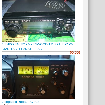
VENDO EMISORA KENWOOD TM-221-E PARA
MANITAS O PARA PIEZAS
50.00€
Acoplador Yaesu FC 902