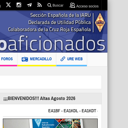
Buscar
Acceso socios
FOROS
MERCADILLO
URE WEB
¡¡¡BIENVENIDOS!!! Altas Agosto 2026
EA1BF - EA1KDL - EA1KDT - EA2FBJ - EA2FJU - 