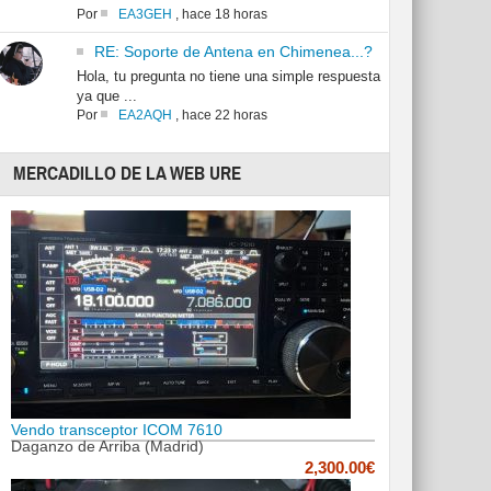
Por
EA3GEH
,
hace 18 horas
RE: Soporte de Antena en Chimenea...?
Hola, tu pregunta no tiene una simple respuesta
ya que ...
Por
EA2AQH
,
hace 22 horas
MERCADILLO DE LA WEB URE
Vendo transceptor ICOM 7610
Daganzo de Arriba (Madrid)
2,300.00€