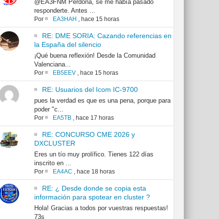
@EA3FNM Perdona, se me había pasado
responderte. Antes ...
Por
EA3HAH
,
hace 15 horas
RE: DME SORIA: Cazando referencias en
la España del silencio
¡Qué buena reflexión! Desde la Comunidad
Valenciana...
Por
EB5EEV
,
hace 15 horas
RE: Usuarios del Icom IC-9700
pues la verdad es que es una pena, porque para
poder "c...
Por
EA5TB
,
hace 17 horas
RE: CONCURSO CME 2026 y
DXCLUSTER
Eres un tío muy prolífico. Tienes 122 días
inscrito en ...
Por
EA4AC
,
hace 18 horas
RE: ¿ Desde donde se copia esta
información para spotear en cluster ?
Hola! Gracias a todos por vuestras respuestas!
73s