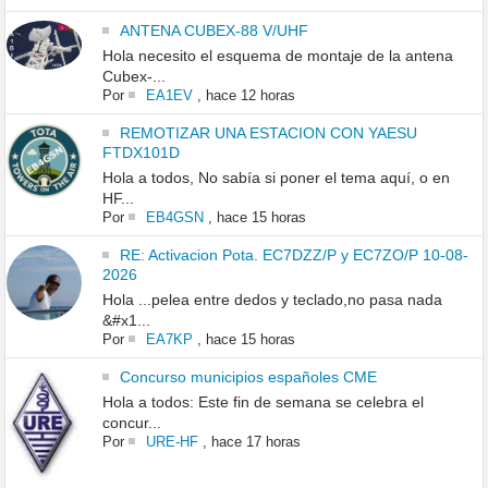
ANTENA CUBEX-88 V/UHF
Hola necesito el esquema de montaje de la antena
Cubex-...
Por
EA1EV
,
hace 12 horas
REMOTIZAR UNA ESTACION CON YAESU
FTDX101D
Hola a todos, No sabía si poner el tema aquí, o en
HF...
Por
EB4GSN
,
hace 15 horas
RE: Activacion Pota. EC7DZZ/P y EC7ZO/P 10-08-
2026
Hola ...pelea entre dedos y teclado,no pasa nada
&#x1...
Por
EA7KP
,
hace 15 horas
Concurso municipios españoles CME
Hola a todos: Este fin de semana se celebra el
concur...
Por
URE-HF
,
hace 17 horas