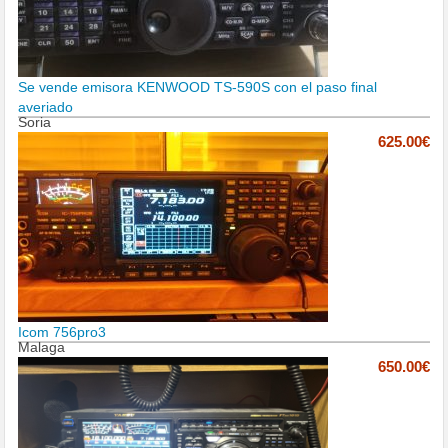
Se vende emisora KENWOOD TS-590S con el paso final
averiado
Soria
625.00€
Icom 756pro3
Malaga
650.00€