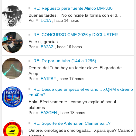
RE: Repuesto para fuente Alinco DM-330
Buenas tardes. No coincide la forma con el d...
Por
EC1A
,
hace 14 horas
RE: CONCURSO CME 2026 y DXCLUSTER
Este si, gracias
Por
EA2AZ
,
hace 16 horas
RE: Dx por un tubo (144 a 1296)
Dentro del Tubo hay un factor clave: El grado de
Acop...
Por
EA1FBF
,
hace 17 horas
RE: Desde que empezó el verano... ¿QRM extremo
en 40m?
Hola! Efectivamente...como ya expliqué son 4
plafones...
Por
EA3GEH
,
hace 18 horas
RE: Soporte de Antena en Chimenea...?
Ombre, omologada omologada… ¿para qué? Cuando