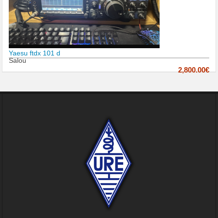
Yaesu ftdx 101 d
Salou
2,800.00€