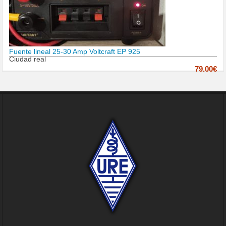
Fuente lineal 25-30 Amp Voltcraft EP 925
Ciudad real
79.00€