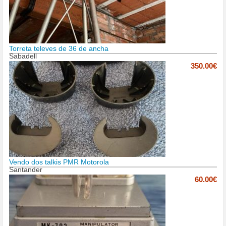
Torreta televes de 36 de ancha
Sabadell
350.00€
Vendo dos talkis PMR Motorola
Santander
60.00€