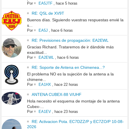
Por
EA5JTF
,
hace 5 horas
RE: QSL de XV9T
Buenos días. Siguiendo vuestras respuestas envié la
s...
Por
EA5J
,
hace 6 horas
RE: Previsiones de propagación: EA2EWL
Gracias Richard. Trataremos de ir dándole más
exactitud...
Por
EA2EWL
,
hace 6 horas
RE: Soporte de Antena en Chimenea...?
El problema NO es la sujeción de la antena a la
chimene...
Por
EA1HX
,
hace 22 horas
ANTENA CUBEX-88 V/UHF
Hola necesito el esquema de montaje de la antena
Cubex-...
Por
EA1EV
,
hace 23 horas
RE: Activacion Pota. EC7DZZ/P y EC7ZO/P 10-08-
2026