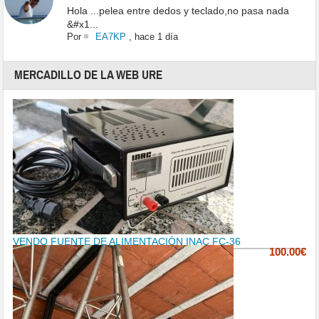
Hola ...pelea entre dedos y teclado,no pasa nada
&#x1...
Por
EA7KP
,
hace 1 día
MERCADILLO DE LA WEB URE
VENDO FUENTE DE ALIMENTACIÓN INAC FC-36
100.00€