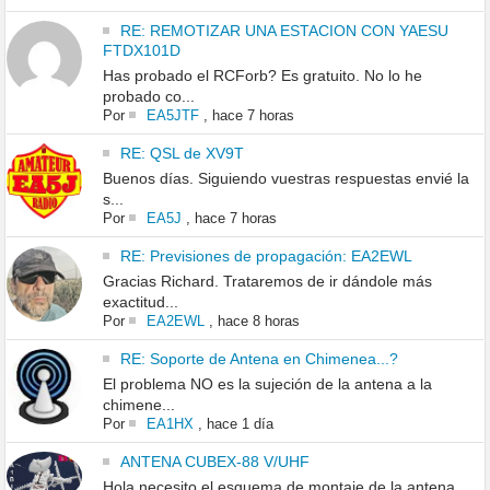
RE: REMOTIZAR UNA ESTACION CON YAESU
FTDX101D
Has probado el RCForb? Es gratuito. No lo he
probado co...
Por
EA5JTF
,
hace 7 horas
RE: QSL de XV9T
Buenos días. Siguiendo vuestras respuestas envié la
s...
Por
EA5J
,
hace 7 horas
RE: Previsiones de propagación: EA2EWL
Gracias Richard. Trataremos de ir dándole más
exactitud...
Por
EA2EWL
,
hace 8 horas
RE: Soporte de Antena en Chimenea...?
El problema NO es la sujeción de la antena a la
chimene...
Por
EA1HX
,
hace 1 día
ANTENA CUBEX-88 V/UHF
Hola necesito el esquema de montaje de la antena