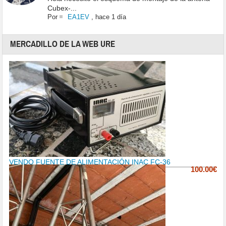
Cubex-...
Por
EA1EV
,
hace 1 día
MERCADILLO DE LA WEB URE
VENDO FUENTE DE ALIMENTACIÓN INAC FC-36
100.00€