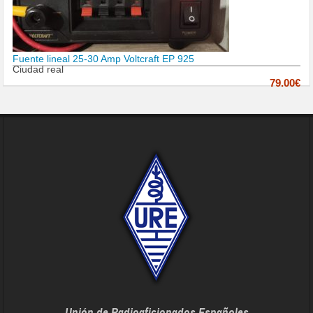
Fuente lineal 25-30 Amp Voltcraft EP 925
Ciudad real
79.00€
Unión de Radioaficionados Españoles