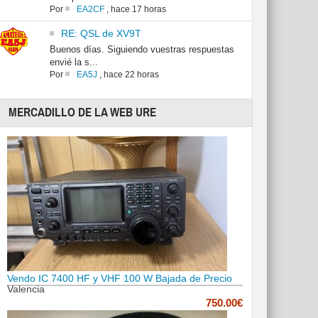
Por
EA2CF
,
hace 17 horas
RE: QSL de XV9T
Buenos días. Siguiendo vuestras respuestas
envié la s...
Por
EA5J
,
hace 22 horas
MERCADILLO DE LA WEB URE
Vendo IC 7400 HF y VHF 100 W Bajada de Precio
Valencia
750.00€