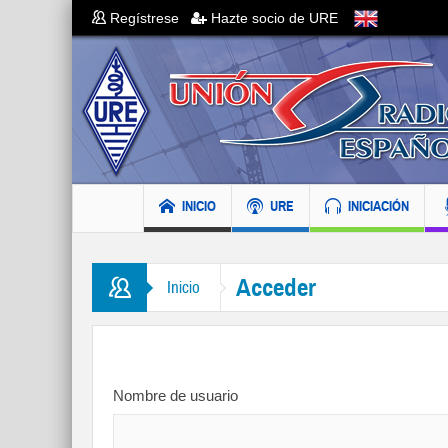
Regístrese
Hazte socio de URE
INICIO
URE
INICIACIÓN
Acceder
Inicio
Nombre de usuario