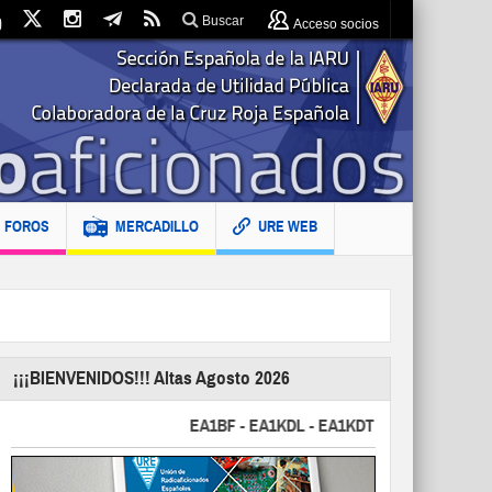
Buscar
Acceso socios
FOROS
MERCADILLO
URE WEB
¡¡¡BIENVENIDOS!!! Altas Agosto 2026
EA1BF - EA1KDL - EA1KDT - EA2FBJ - EA2FJU - 