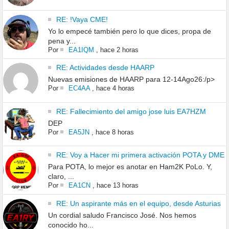
RE: !Vaya CME!
Yo lo empecé también pero lo que dices, propa de
pena y...
Por
EA1IQM
,
hace 2 horas
RE: Actividades desde HAARP
Nuevas emisiones de HAARP para 12-14Ago26:/p>
Por
EC4AA
,
hace 4 horas
RE: Fallecimiento del amigo jose luis EA7HZM
DEP
Por
EA5JN
,
hace 8 horas
RE: Voy a Hacer mi primera activación POTA y DME
Para POTA, lo mejor es anotar en Ham2K PoLo. Y,
claro, ...
Por
EA1CN
,
hace 13 horas
RE: Un aspirante más en el equipo, desde Asturias
Un cordial saludo Francisco José. Nos hemos
conocido ho...