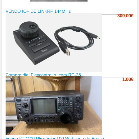
VENDO IQ+ DE LINKRF 144MHz
300.00€
Compro dial Flexcontrol o Icom RC-28
1.00€
Vendo IC 7400 HF y VHF 100 W Bajada de Precio