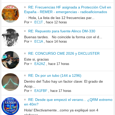
RE: Frecuencias HF asignada a Protección Civil en
España - REMER - emergencias - radioaficionados
· Hola, La lista de las 12 frecuencias par...
Por
EC1T
,
hace 12 horas
RE: Repuesto para fuente Alinco DM-330
Buenas tardes. No coincide la forma con el d...
Por
EC1A
,
hace 14 horas
RE: CONCURSO CME 2026 y DXCLUSTER
Este si, gracias
Por
EA2AZ
,
hace 17 horas
RE: Dx por un tubo (144 a 1296)
Dentro del Tubo hay un factor clave: El grado de
Acop...
Por
EA1FBF
,
hace 17 horas
RE: Desde que empezó el verano... ¿QRM extremo
en 40m?
Hola! Efectivamente...como ya expliqué son 4