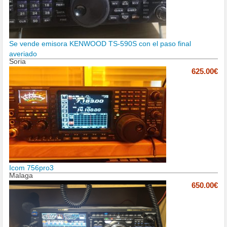
Se vende emisora KENWOOD TS-590S con el paso final
averiado
Soria
625.00€
Icom 756pro3
Malaga
650.00€