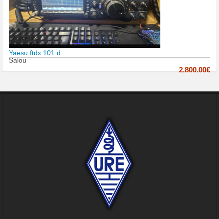
Yaesu ftdx 101 d
Salou
2,800.00€