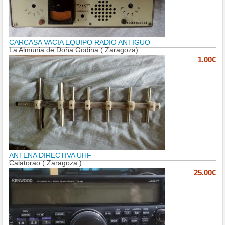
CARCASA VACIA EQUIPO RADIO ANTIGUO
La Almunia de Doña Godina ( Zaragoza)
1.00€
ANTENA DIRECTIVA UHF
Calatorao ( Zaragoza )
25.00€