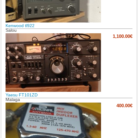
Kenwood tl922
Salou
1,100.00€
Yaesu FT101ZD
Malaga
400.00€