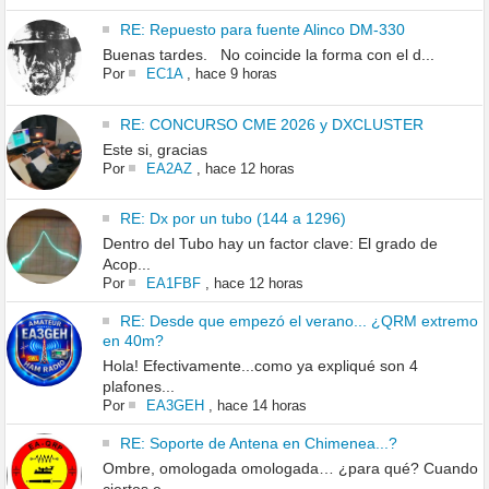
RE: Repuesto para fuente Alinco DM-330
Buenas tardes. No coincide la forma con el d...
Por
EC1A
,
hace 9 horas
RE: CONCURSO CME 2026 y DXCLUSTER
Este si, gracias
Por
EA2AZ
,
hace 12 horas
RE: Dx por un tubo (144 a 1296)
Dentro del Tubo hay un factor clave: El grado de
Acop...
Por
EA1FBF
,
hace 12 horas
RE: Desde que empezó el verano... ¿QRM extremo
en 40m?
Hola! Efectivamente...como ya expliqué son 4
plafones...
Por
EA3GEH
,
hace 14 horas
RE: Soporte de Antena en Chimenea...?
Ombre, omologada omologada… ¿para qué? Cuando