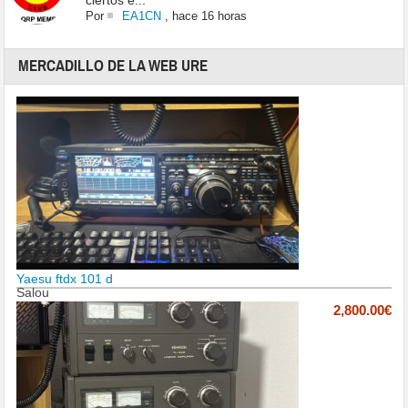
ciertos e...
Por
EA1CN
,
hace 16 horas
MERCADILLO DE LA WEB URE
Yaesu ftdx 101 d
Salou
2,800.00€