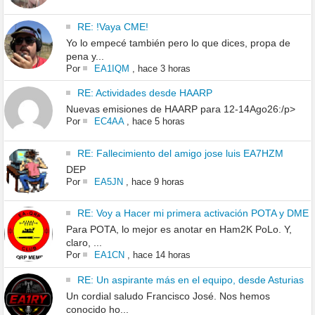
RE: !Vaya CME!
Yo lo empecé también pero lo que dices, propa de
pena y...
Por
EA1IQM
,
hace 3 horas
RE: Actividades desde HAARP
Nuevas emisiones de HAARP para 12-14Ago26:/p>
Por
EC4AA
,
hace 5 horas
RE: Fallecimiento del amigo jose luis EA7HZM
DEP
Por
EA5JN
,
hace 9 horas
RE: Voy a Hacer mi primera activación POTA y DME
Para POTA, lo mejor es anotar en Ham2K PoLo. Y,
claro, ...
Por
EA1CN
,
hace 14 horas
RE: Un aspirante más en el equipo, desde Asturias
Un cordial saludo Francisco José. Nos hemos
conocido ho...