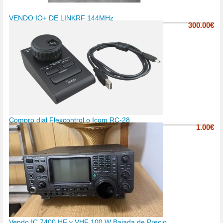
VENDO IQ+ DE LINKRF 144MHz
300.00€
Compro dial Flexcontrol o Icom RC-28
1.00€
Vendo IC 7400 HF y VHF 100 W Bajada de Precio