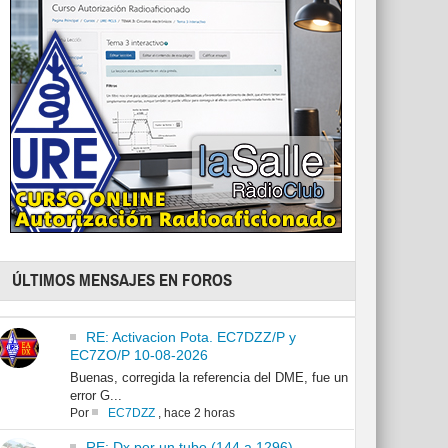
ÚLTIMOS MENSAJES EN FOROS
RE: Activacion Pota. EC7DZZ/P y
EC7ZO/P 10-08-2026
Buenas, corregida la referencia del DME, fue un
error G...
Por
EC7DZZ
,
hace 2 horas
RE: Dx por un tubo (144 a 1296)