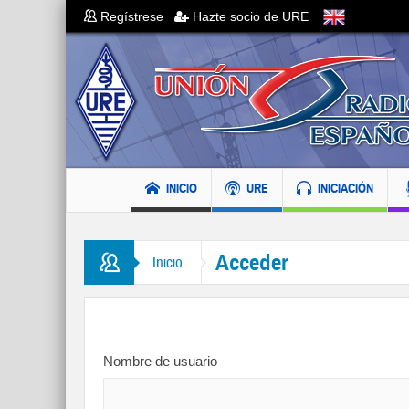
Regístrese
Hazte socio de URE
INICIO
URE
INICIACIÓN
Acceder
Inicio
Nombre de usuario