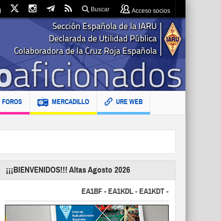
Buscar
Acceso socios
FOROS
MERCADILLO
URE WEB
¡¡¡BIENVENIDOS!!! Altas Agosto 2026
EA1BF - EA1KDL - EA1KDT - EA2FBJ - EA2FJU - 