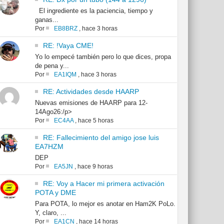
El ingrediente es la paciencia, tiempo y
ganas...
Por
EB8BRZ
,
hace 3 horas
RE: !Vaya CME!
Yo lo empecé también pero lo que dices, propa
de pena y...
Por
EA1IQM
,
hace 3 horas
RE: Actividades desde HAARP
Nuevas emisiones de HAARP para 12-
14Ago26:/p>
Por
EC4AA
,
hace 5 horas
RE: Fallecimiento del amigo jose luis
EA7HZM
DEP
Por
EA5JN
,
hace 9 horas
RE: Voy a Hacer mi primera activación
POTA y DME
Para POTA, lo mejor es anotar en Ham2K PoLo.
Y, claro, ...
Por
EA1CN
,
hace 14 horas