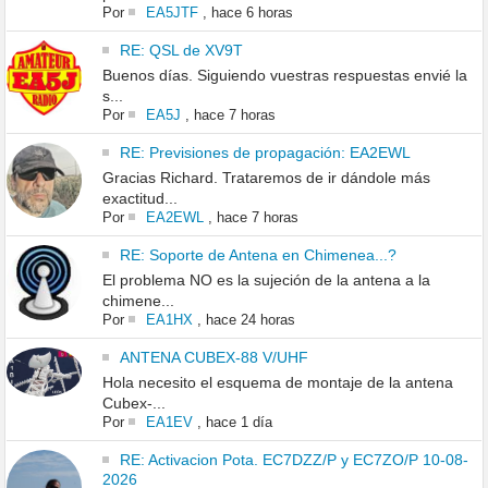
Por
EA5JTF
,
hace 6 horas
RE: QSL de XV9T
Buenos días. Siguiendo vuestras respuestas envié la
s...
Por
EA5J
,
hace 7 horas
RE: Previsiones de propagación: EA2EWL
Gracias Richard. Trataremos de ir dándole más
exactitud...
Por
EA2EWL
,
hace 7 horas
RE: Soporte de Antena en Chimenea...?
El problema NO es la sujeción de la antena a la
chimene...
Por
EA1HX
,
hace 24 horas
ANTENA CUBEX-88 V/UHF
Hola necesito el esquema de montaje de la antena
Cubex-...
Por
EA1EV
,
hace 1 día
RE: Activacion Pota. EC7DZZ/P y EC7ZO/P 10-08-
2026