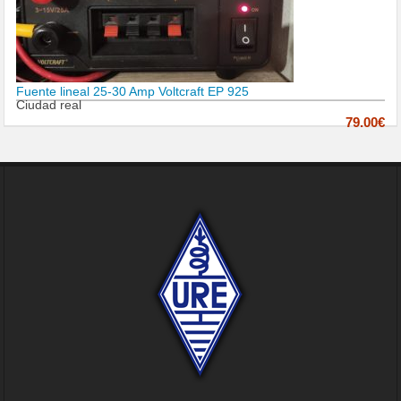
Fuente lineal 25-30 Amp Voltcraft EP 925
Ciudad real
79.00€