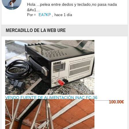
Hola ...pelea entre dedos y teclado,no pasa nada
&#x1...
Por
EA7KP
,
hace 1 día
MERCADILLO DE LA WEB URE
VENDO FUENTE DE ALIMENTACIÓN INAC FC-36
100.00€