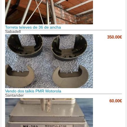
Torreta televes de 36 de ancha
Sabadell
350.00€
Vendo dos talkis PMR Motorola
Santander
60.00€