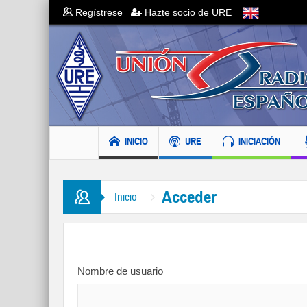
Regístrese
Hazte socio de URE
INICIO
URE
INICIACIÓN
Acceder
Inicio
Nombre de usuario