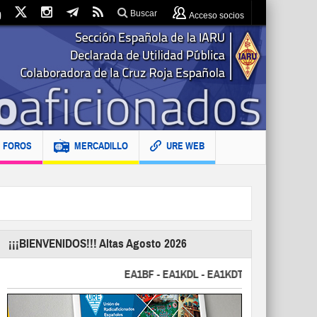
Buscar
Acceso socios
FOROS
MERCADILLO
URE WEB
¡¡¡BIENVENIDOS!!! Altas Agosto 2026
EA1BF - EA1KDL - EA1KDT - EA2FBJ - EA2FJU -