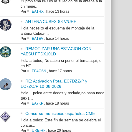
El problema NO es la sujeción de la antena a la
chimene...
Por
EA1HX
,
hace 13 horas
ANTENA CUBEX-88 V/UHF
Hola necesito el esquema de montaje de la
antena Cubex-...
Por
EA1EV
,
hace 14 horas
REMOTIZAR UNA ESTACION CON
YAESU FTDX101D
Hola a todos, No sabía si poner el tema aquí, o
en HF...
Por
EB4GSN
,
hace 17 horas
RE: Activacion Pota. EC7DZZ/P y
EC7ZO/P 10-08-2026
Hola ...pelea entre dedos y teclado,no pasa nada
&#x1...
Por
EA7KP
,
hace 18 horas
Concurso municipios españoles CME
Hola a todos: Este fin de semana se celebra el
concur...
Por
URE-HF
,
hace 20 horas