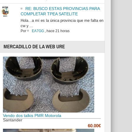
RE: BUSCO ESTAS PROVINCIAS PARA
COMPLETAR TPEA SATELITE
Hola...a mí es la única provincia que me falta en
cw y ...
Por
EA7GG
,
hace 21 horas
MERCADILLO DE LA WEB URE
Vendo dos talkis PMR Motorola
Santander
60.00€