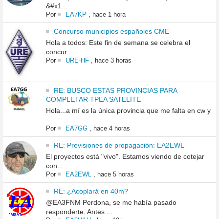
&#x1...
Por
EA7KP
,
hace 1 hora
Concurso municipios españoles CME
Hola a todos: Este fin de semana se celebra el
concur...
Por
URE-HF
,
hace 3 horas
RE: BUSCO ESTAS PROVINCIAS PARA
COMPLETAR TPEA SATELITE
Hola...a mí es la única provincia que me falta en cw y
...
Por
EA7GG
,
hace 4 horas
RE: Previsiones de propagación: EA2EWL
El proyectos está "vivo". Estamos viendo de cotejar
con...
Por
EA2EWL
,
hace 5 horas
RE: ¿Acoplará en 40m?
@EA3FNM Perdona, se me había pasado
responderte. Antes ...