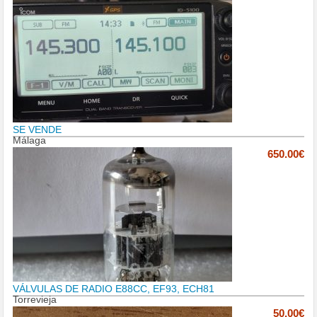
SE VENDE
Málaga
650.00€
VÁLVULAS DE RADIO E88CC, EF93, ECH81
Torrevieja
50.00€