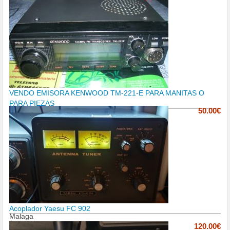
VENDO EMISORA KENWOOD TM-221-E PARA MANITAS O
PARA PIEZAS
50.00€
Acoplador Yaesu FC 902
Malaga
120.00€