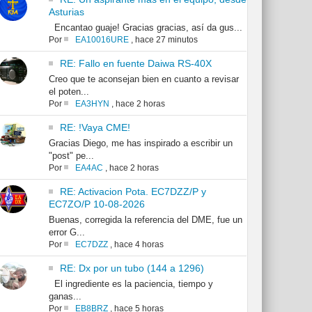
Asturias
Encantao guaje! Gracias gracias, así da gus...
Por
EA10016URE
,
hace 27 minutos
RE: Fallo en fuente Daiwa RS-40X
Creo que te aconsejan bien en cuanto a revisar
el poten...
Por
EA3HYN
,
hace 2 horas
RE: !Vaya CME!
Gracias Diego, me has inspirado a escribir un
"post" pe...
Por
EA4AC
,
hace 2 horas
RE: Activacion Pota. EC7DZZ/P y
EC7ZO/P 10-08-2026
Buenas, corregida la referencia del DME, fue un
error G...
Por
EC7DZZ
,
hace 4 horas
RE: Dx por un tubo (144 a 1296)
El ingrediente es la paciencia, tiempo y
ganas...
Por
EB8BRZ
,
hace 5 horas