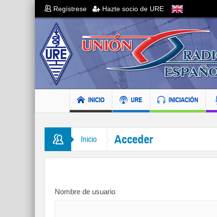
Regístrese
Hazte socio de URE
INICIO
URE
INICIACIÓN
Acceder
Inicio
Nombre de usuario