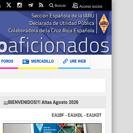
Buscar
Acceso socios
FOROS
MERCADILLO
URE WEB
¡¡¡BIENVENIDOS!!! Altas Agosto 2026
EA1BF - EA1KDL - EA1KDT - EA2FBJ - EA2FJU -