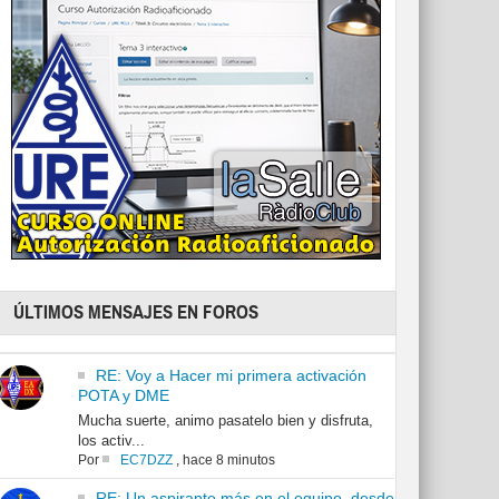
ÚLTIMOS MENSAJES EN FOROS
RE: Voy a Hacer mi primera activación
POTA y DME
Mucha suerte, animo pasatelo bien y disfruta,
los activ...
Por
EC7DZZ
,
hace 8 minutos
RE: Un aspirante más en el equipo, desde