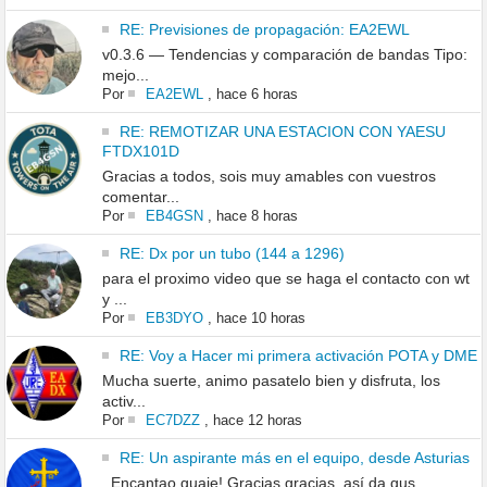
RE: Previsiones de propagación: EA2EWL
v0.3.6 — Tendencias y comparación de bandas Tipo:
mejo...
Por
EA2EWL
,
hace 6 horas
RE: REMOTIZAR UNA ESTACION CON YAESU
FTDX101D
Gracias a todos, sois muy amables con vuestros
comentar...
Por
EB4GSN
,
hace 8 horas
RE: Dx por un tubo (144 a 1296)
para el proximo video que se haga el contacto con wt
y ...
Por
EB3DYO
,
hace 10 horas
RE: Voy a Hacer mi primera activación POTA y DME
Mucha suerte, animo pasatelo bien y disfruta, los
activ...
Por
EC7DZZ
,
hace 12 horas
RE: Un aspirante más en el equipo, desde Asturias
Encantao guaje! Gracias gracias, así da gus...