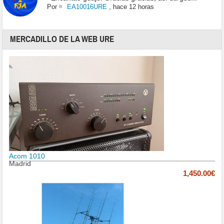
Por
EA10016URE
,
hace 12 horas
MERCADILLO DE LA WEB URE
Acom 1010
Madrid
1,450.00€