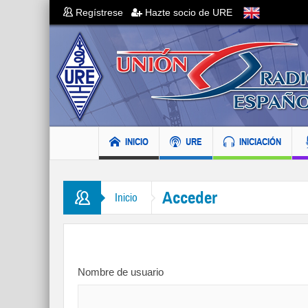
Regístrese
Hazte socio de URE
INICIO
URE
INICIACIÓN
Acceder
Inicio
Nombre de usuario