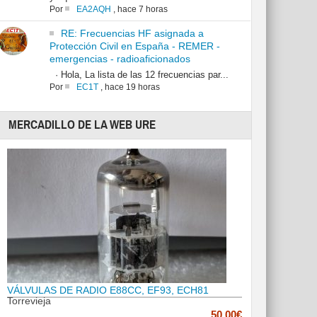
Por
EA2AQH
,
hace 7 horas
RE: Frecuencias HF asignada a
Protección Civil en España - REMER -
emergencias - radioaficionados
· Hola, La lista de las 12 frecuencias par...
Por
EC1T
,
hace 19 horas
MERCADILLO DE LA WEB URE
VÁLVULAS DE RADIO E88CC, EF93, ECH81
Torrevieja
50.00€