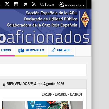
Buscar
Acceso socios
FOROS
MERCADILLO
URE WEB
¡¡¡BIENVENIDOS!!! Altas Agosto 2026
EA1BF - EA1KDL - EA1KDT - EA2FBJ - EA2FJU - 