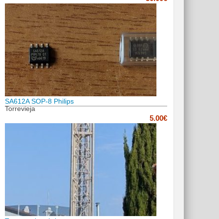
SA612A SOP-8 Philips
Torrevieja
5.00€