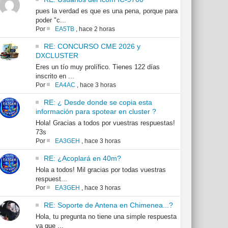
pues la verdad es que es una pena, porque para
poder "c...
Por
EA5TB
,
hace 2 horas
RE: CONCURSO CME 2026 y
DXCLUSTER
Eres un tío muy prolífico. Tienes 122 días
inscrito en ...
Por
EA4AC
,
hace 3 horas
RE: ¿ Desde donde se copia esta
información para spotear en cluster ?
Hola! Gracias a todos por vuestras respuestas!
73s
Por
EA3GEH
,
hace 3 horas
RE: ¿Acoplará en 40m?
Hola a todos! Mil gracias por todas vuestras
respuest...
Por
EA3GEH
,
hace 3 horas
RE: Soporte de Antena en Chimenea...?
Hola, tu pregunta no tiene una simple respuesta
ya que ...