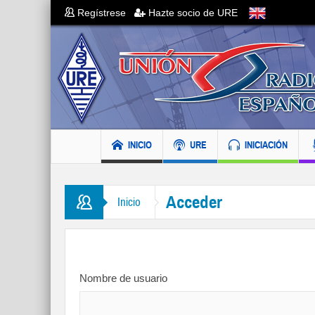
Regístrese
Hazte socio de URE
INICIO
URE
INICIACIÓN
Acceder
Inicio
Nombre de usuario