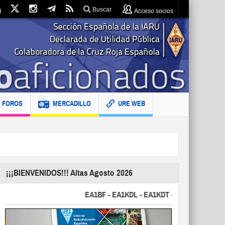
Buscar
Acceso socios
FOROS
MERCADILLO
URE WEB
¡¡¡BIENVENIDOS!!! Altas Agosto 2026
EA1BF - EA1KDL - EA1KDT - EA2FBJ - EA2FJU - 