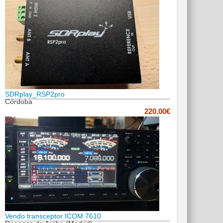
SDRplay_RSP2pro
Córdoba
220.00€
Vendo transceptor ICOM 7610