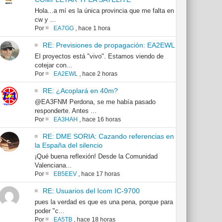
Hola...a mí es la única provincia que me falta en
cw y ...
Por
EA7GG
,
hace 1 hora
RE: Previsiones de propagación: EA2EWL
El proyectos está "vivo". Estamos viendo de
cotejar con...
Por
EA2EWL
,
hace 2 horas
RE: ¿Acoplará en 40m?
@EA3FNM Perdona, se me había pasado
responderte. Antes ...
Por
EA3HAH
,
hace 16 horas
RE: DME SORIA: Cazando referencias en
la España del silencio
¡Qué buena reflexión! Desde la Comunidad
Valenciana...
Por
EB5EEV
,
hace 17 horas
RE: Usuarios del Icom IC-9700
pues la verdad es que es una pena, porque para
poder "c...
Por
EA5TB
,
hace 18 horas