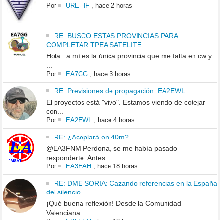
Por
URE-HF
,
hace 2 horas
RE: BUSCO ESTAS PROVINCIAS PARA
COMPLETAR TPEA SATELITE
Hola...a mí es la única provincia que me falta en cw y
...
Por
EA7GG
,
hace 3 horas
RE: Previsiones de propagación: EA2EWL
El proyectos está "vivo". Estamos viendo de cotejar
con...
Por
EA2EWL
,
hace 4 horas
RE: ¿Acoplará en 40m?
@EA3FNM Perdona, se me había pasado
responderte. Antes ...
Por
EA3HAH
,
hace 18 horas
RE: DME SORIA: Cazando referencias en la España
del silencio
¡Qué buena reflexión! Desde la Comunidad
Valenciana...