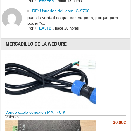
Por
EB5EEV
,
hace 18 horas
RE: Usuarios del Icom IC-9700
pues la verdad es que es una pena, porque para
poder "c...
Por
EA5TB
,
hace 20 horas
MERCADILLO DE LA WEB URE
Vendo cable conexion MAT-40-K
Valencia
30.00€