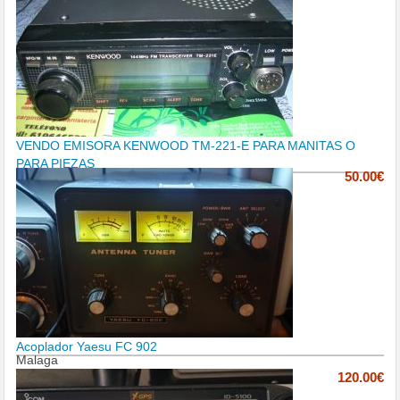
VENDO EMISORA KENWOOD TM-221-E PARA MANITAS O
PARA PIEZAS
50.00€
Acoplador Yaesu FC 902
Malaga
120.00€