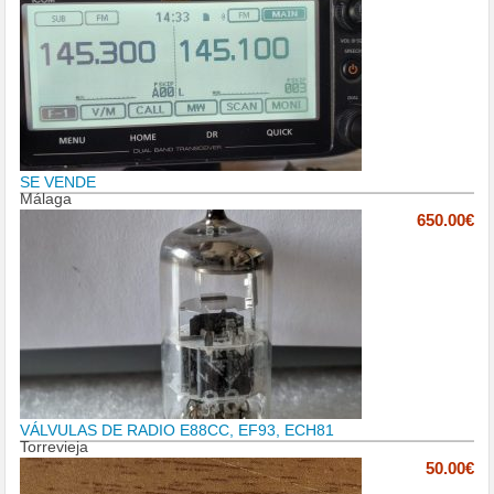
SE VENDE
Málaga
650.00€
VÁLVULAS DE RADIO E88CC, EF93, ECH81
Torrevieja
50.00€