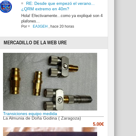
RE: Desde que empezó el verano...
¿QRM extremo en 40m?
Hola! Efectivamente...como ya expliqué son 4
plafones...
Por
EA3GEH
,
hace 20 horas
MERCADILLO DE LA WEB URE
Transiciones equipo medida
La Almunia de Doña Godina ( Zaragoza)
5.00€