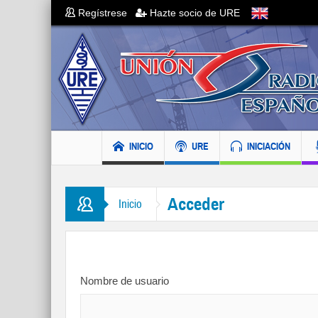
Regístrese
Hazte socio de URE
INICIO
URE
INICIACIÓN
Acceder
Inicio
Nombre de usuario