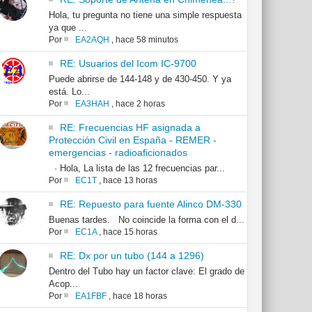
Hola, tu pregunta no tiene una simple respuesta
ya que ...
Por
EA2AQH
,
hace 58 minutos
RE: Usuarios del Icom IC-9700
Puede abrirse de 144-148 y de 430-450. Y ya
está. Lo...
Por
EA3HAH
,
hace 2 horas
RE: Frecuencias HF asignada a
Protección Civil en España - REMER -
emergencias - radioaficionados
· Hola, La lista de las 12 frecuencias par...
Por
EC1T
,
hace 13 horas
RE: Repuesto para fuente Alinco DM-330
Buenas tardes. No coincide la forma con el d...
Por
EC1A
,
hace 15 horas
RE: Dx por un tubo (144 a 1296)
Dentro del Tubo hay un factor clave: El grado de
Acop...
Por
EA1FBF
,
hace 18 horas