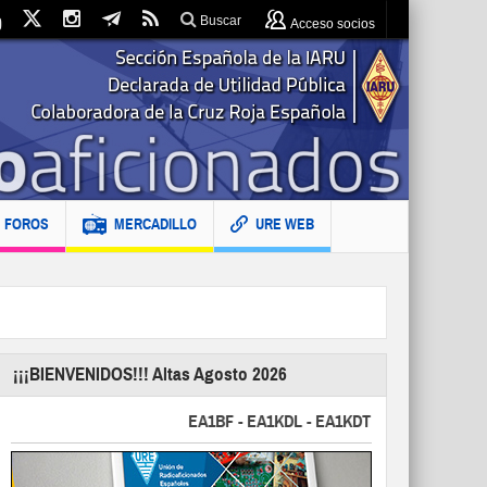
Buscar
Acceso socios
FOROS
MERCADILLO
URE WEB
¡¡¡BIENVENIDOS!!! Altas Agosto 2026
EA1BF - EA1KDL - EA1KDT - EA2FBJ - EA2FJU - 