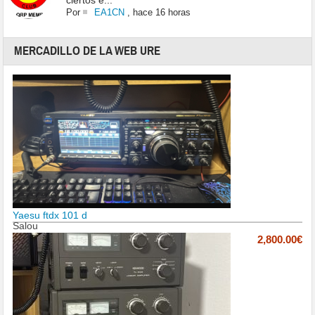
ciertos e...
Por
EA1CN
,
hace 16 horas
MERCADILLO DE LA WEB URE
Yaesu ftdx 101 d
Salou
2,800.00€