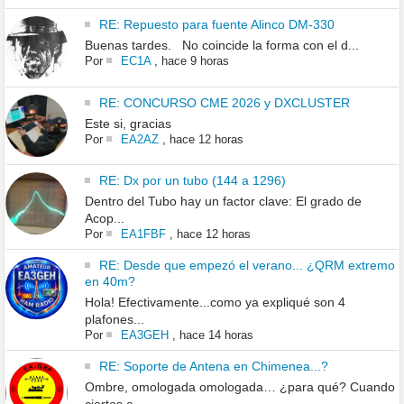
RE: Repuesto para fuente Alinco DM-330
Buenas tardes. No coincide la forma con el d...
Por
EC1A
,
hace 9 horas
RE: CONCURSO CME 2026 y DXCLUSTER
Este si, gracias
Por
EA2AZ
,
hace 12 horas
RE: Dx por un tubo (144 a 1296)
Dentro del Tubo hay un factor clave: El grado de
Acop...
Por
EA1FBF
,
hace 12 horas
RE: Desde que empezó el verano... ¿QRM extremo
en 40m?
Hola! Efectivamente...como ya expliqué son 4
plafones...
Por
EA3GEH
,
hace 14 horas
RE: Soporte de Antena en Chimenea...?
Ombre, omologada omologada… ¿para qué? Cuando