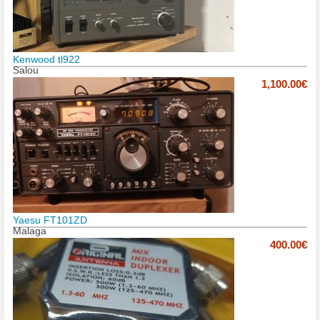
Kenwood tl922
Salou
1,100.00€
Yaesu FT101ZD
Malaga
400.00€