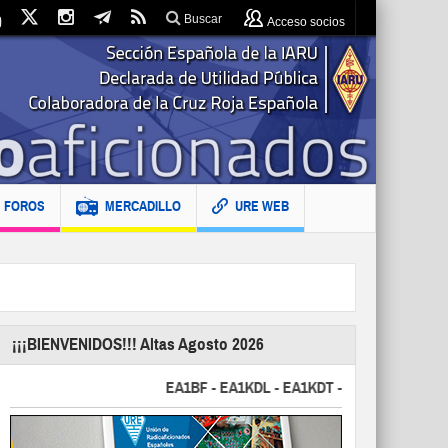
Buscar
Acceso socios
FOROS
MERCADILLO
URE WEB
¡¡¡BIENVENIDOS!!! Altas Agosto 2026
EA1BF - EA1KDL - EA1KDT - EA2FBJ - EA2FJU - E