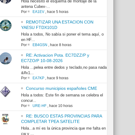
Hola necesito el esquema de montaje de la
antena Cubex-...
Por
EA1EV
,
hace 5 horas
REMOTIZAR UNA ESTACION CON
YAESU FTDX101D
Hola a todos, No sabía si poner el tema aquí, o
en HF...
Por
EB4GSN
,
hace 8 horas
RE: Activacion Pota. EC7DZZ/P y
EC7ZO/P 10-08-2026
Hola ...pelea entre dedos y teclado,no pasa nada
&#x1...
Por
EA7KP
,
hace 9 horas
Concurso municipios españoles CME
Hola a todos: Este fin de semana se celebra el
concur...
Por
URE-HF
,
hace 10 horas
RE: BUSCO ESTAS PROVINCIAS PARA
COMPLETAR TPEA SATELITE
Hola...a mí es la única provincia que me falta en
cw y ...