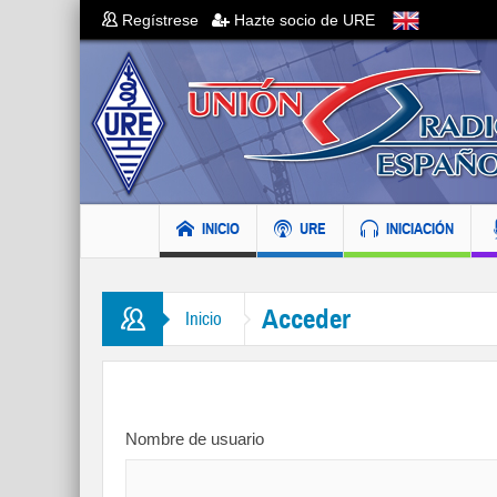
Regístrese
Hazte socio de URE
INICIO
URE
INICIACIÓN
Acceder
Inicio
Nombre de usuario