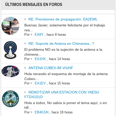
ÚLTIMOS MENSAJES EN FOROS
RE: Previsiones de propagación: EA2EWL
Buenas Javier, solamente felicitarte por el trabajo
rea...
Por
EA8Y
,
hace 8 horas
RE: Soporte de Antena en Chimenea...?
El problema NO es la sujeción de la antena a la
chimene...
Por
EA1HX
,
hace 14 horas
ANTENA CUBEX-88 V/UHF
Hola necesito el esquema de montaje de la antena
Cubex-...
Por
EA1EV
,
hace 15 horas
REMOTIZAR UNA ESTACION CON YAESU
FTDX101D
Hola a todos, No sabía si poner el tema aquí, o en
HF...
Por
EB4GSN
,
hace 18 horas