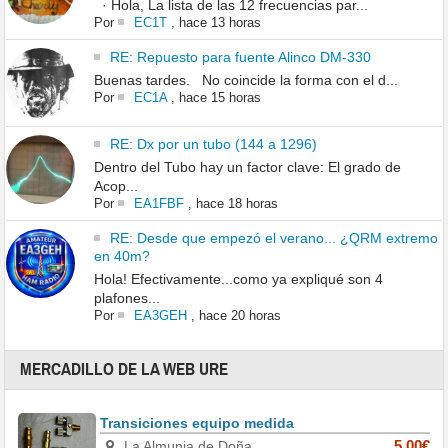
· Hola, La lista de las 12 frecuencias par...
Por
EC1T
,
hace 13 horas
RE: Repuesto para fuente Alinco DM-330
Buenas tardes. No coincide la forma con el d...
Por
EC1A
,
hace 15 horas
RE: Dx por un tubo (144 a 1296)
Dentro del Tubo hay un factor clave: El grado de
Acop...
Por
EA1FBF
,
hace 18 horas
RE: Desde que empezó el verano... ¿QRM extremo
en 40m?
Hola! Efectivamente...como ya expliqué son 4
plafones...
Por
EA3GEH
,
hace 20 horas
MERCADILLO DE LA WEB URE
Transiciones equipo medida
La Almunia de Doña
5.00€