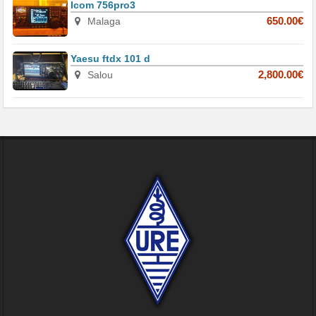
Icom 756pro3
Malaga
650.00€
Yaesu ftdx 101 d
Salou
2,800.00€