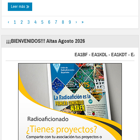
Leer más
‹
1
2
3
4
5
6
7
8
9
›
»
¡¡¡BIENVENIDOS!!! Altas Agosto 2026
EA1BF - EA1KDL - EA1KDT - EA2FBJ 