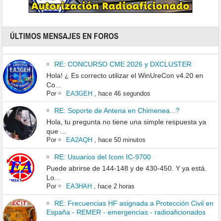
ÚLTIMOS MENSAJES EN FOROS
RE: CONCURSO CME 2026 y DXCLUSTER
Hola! ¿ Es correcto utilizar el WinUreCon v4.20 en
Co...
Por
EA3GEH
,
hace 46 segundos
RE: Soporte de Antena en Chimenea...?
Hola, tu pregunta no tiene una simple respuesta ya
que ...
Por
EA2AQH
,
hace 50 minutos
RE: Usuarios del Icom IC-9700
Puede abrirse de 144-148 y de 430-450. Y ya está.
Lo...
Por
EA3HAH
,
hace 2 horas
RE: Frecuencias HF asignada a Protección Civil en
España - REMER - emergencias - radioaficionados