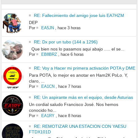
RE: Fallecimiento del amigo jose luis EA7HZM
DEP
Por
EA5JN
,
hace 3 horas
RE: Dx por un tubo (144 a 1296)
Que bien nos lo pasamos aqui abajo ..... el se...
Por
EB8BRZ
,
hace 6 horas
RE: Voy a Hacer mi primera activación POTA y DME
Para POTA, lo mejor es anotar en Ham2K PoLo. Y,
claro, ...
Por
EA1CN
,
hace 7 horas
RE: Un aspirante más en el equipo, desde Asturias
Un cordial saludo Francisco José. Nos hemos
conocido ho...
Por
EA1RY
,
hace 8 horas
RE: REMOTIZAR UNA ESTACION CON YAESU
FTDX101D