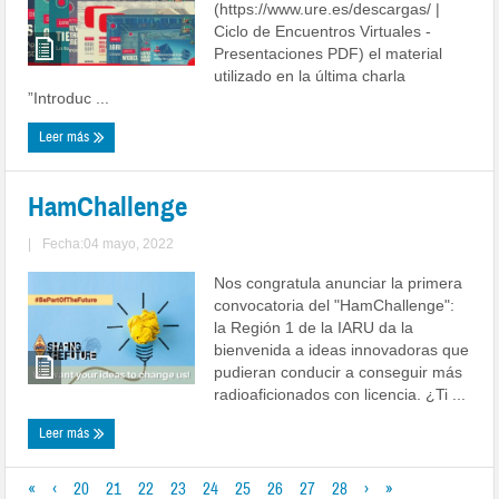
(https://www.ure.es/descargas/ |
Ciclo de Encuentros Virtuales -
Presentaciones PDF) el material
utilizado en la última charla
”Introduc ...
Leer más
HamChallenge
|
Fecha:04 mayo, 2022
Nos congratula anunciar la primera
convocatoria del "HamChallenge":
la Región 1 de la IARU da la
bienvenida a ideas innovadoras que
pudieran conducir a conseguir más
radioaficionados con licencia. ¿Ti ...
Leer más
«
‹
20
21
22
23
24
25
26
27
28
›
»