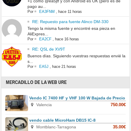
+1 como @ea5jtf y con Android es OK (pero es de
pago au...
Por
EA3FNM
,
hace 11 horas
RE: Repuesto para fuente Alinco DM-330
Tengo la misma fuente y encontré esa pieza en
AliExpres...
Por
EA2CF
,
hace 16 horas
RE: QSL de XV9T
Buenos días. Siguiendo vuestras respuestas envié la
s...
Por
EA5J
,
hace 21 horas
MERCADILLO DE LA WEB URE
Vendo IC 7400 HF y VHF 100 W Bajada de Precio
Valencia
750.00€
vendo cable MicroHam DB15 IC-8
Montblanc-Tarragona
35.00€