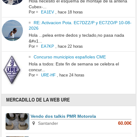
Hola necesito el esquema de montaje de la antena
Cubex-...
Por
EA1EV
,
hace 18 horas
RE: Activacion Pota. EC7DZZ/P y EC7ZO/P 10-08-
2026
Hola ...pelea entre dedos y teclado,no pasa nada
&#x1...
Por
EA7KP
,
hace 22 horas
Concurso municipios españoles CME
Hola a todos: Este fin de semana se celebra el
concur...
Por
URE-HF
,
hace 24 horas
MERCADILLO DE LA WEB URE
Vendo dos talkis PMR Motorola
Santander
60.00€