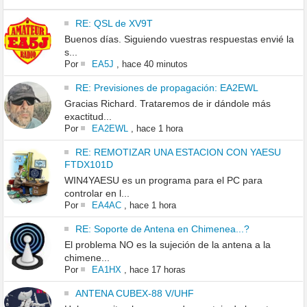
RE: QSL de XV9T
Buenos días. Siguiendo vuestras respuestas envié la
s...
Por
EA5J
,
hace 40 minutos
RE: Previsiones de propagación: EA2EWL
Gracias Richard. Trataremos de ir dándole más
exactitud...
Por
EA2EWL
,
hace 1 hora
RE: REMOTIZAR UNA ESTACION CON YAESU
FTDX101D
WIN4YAESU es un programa para el PC para
controlar en l...
Por
EA4AC
,
hace 1 hora
RE: Soporte de Antena en Chimenea...?
El problema NO es la sujeción de la antena a la
chimene...
Por
EA1HX
,
hace 17 horas
ANTENA CUBEX-88 V/UHF