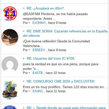
RE: ¿Acoplará en 40m?
@EA3FNM Perdona, se me había pasado
responderte. Antes ...
Por
EA3HAH
,
hace 8 horas
RE: DME SORIA: Cazando referencias en la España
del silencio
¡Qué buena reflexión! Desde la Comunidad
Valenciana...
Por
EB5EEV
,
hace 9 horas
RE: Usuarios del Icom IC-9700
pues la verdad es que es una pena, porque para
poder "c...
Por
EA5TB
,
hace 10 horas
RE: CONCURSO CME 2026 y DXCLUSTER
Eres un tío muy prolífico. Tienes 122 días inscrito en ...
Por
EA4AC
,
hace 11 horas
RE: ¿ Desde donde se copia esta información para