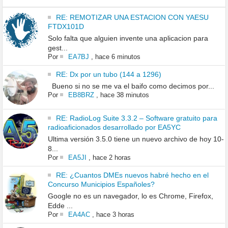
RE: REMOTIZAR UNA ESTACION CON YAESU
FTDX101D
Solo falta que alguien invente una aplicacion para
gest...
Por
EA7BJ
,
hace 6 minutos
RE: Dx por un tubo (144 a 1296)
Bueno si no se me va el baifo como decimos por...
Por
EB8BRZ
,
hace 38 minutos
RE: RadioLog Suite 3.3.2 – Software gratuito para
radioaficionados desarrollado por EA5YC
Ultima versión 3.5.0 tiene un nuevo archivo de hoy 10-
8...
Por
EA5JI
,
hace 2 horas
RE: ¿Cuantos DMEs nuevos habré hecho en el
Concurso Municipios Españoles?
Google no es un navegador, lo es Chrome, Firefox,
Edde ...
Por
EA4AC
,
hace 3 horas