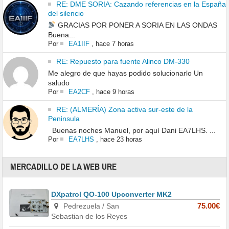
RE: DME SORIA: Cazando referencias en la España
del silencio
GRACIAS POR PONER A SORIA EN LAS ONDAS
Buena...
Por
EA1IIF
,
hace 7 horas
RE: Repuesto para fuente Alinco DM-330
Me alegro de que hayas podido solucionarlo Un
saludo
Por
EA2CF
,
hace 9 horas
RE: (ALMERÍA) Zona activa sur-este de la
Peninsula
Buenas noches Manuel, por aquí Dani EA7LHS. ...
Por
EA7LHS
,
hace 23 horas
MERCADILLO DE LA WEB URE
DXpatrol QO-100 Upconverter MK2
Pedrezuela / San
75.00€
Sebastian de los Reyes