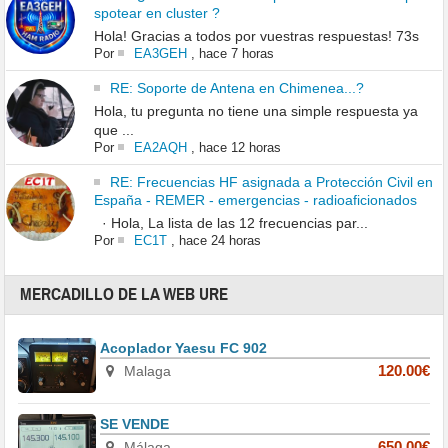
spotear en cluster ?
Hola! Gracias a todos por vuestras respuestas! 73s
Por
EA3GEH
,
hace 7 horas
RE: Soporte de Antena en Chimenea...?
Hola, tu pregunta no tiene una simple respuesta ya
que ...
Por
EA2AQH
,
hace 12 horas
RE: Frecuencias HF asignada a Protección Civil en
España - REMER - emergencias - radioaficionados
· Hola, La lista de las 12 frecuencias par...
Por
EC1T
,
hace 24 horas
MERCADILLO DE LA WEB URE
Acoplador Yaesu FC 902
Malaga
120.00€
SE VENDE
Málaga
650.00€