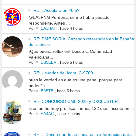
RE: ¿Acoplará en 40m?
@EA3FNM Perdona, se me había pasado
responderte. Antes ...
Por
EA3HAH
,
hace 4 horas
RE: DME SORIA: Cazando referencias en la España
del silencio
¡Qué buena reflexión! Desde la Comunidad
Valenciana...
Por
EB5EEV
,
hace 5 horas
RE: Usuarios del Icom IC-9700
pues la verdad es que es una pena, porque para
poder "c...
Por
EA5TB
,
hace 6 horas
RE: CONCURSO CME 2026 y DXCLUSTER
Eres un tío muy prolífico. Tienes 122 días inscrito en ...
Por
EA4AC
,
hace 7 horas
RE: ¿ Desde donde se copia esta información para