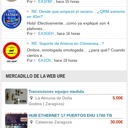
Por
EA1FBF
,
hace 15 horas
RE: Desde que empezó el verano... ¿QRM extremo
en 40m?
Hola! Efectivamente...como ya expliqué son 4
plafones...
Por
EA3GEH
,
hace 16 horas
RE: Soporte de Antena en Chimenea...?
Ombre, omologada omologada… ¿para qué? Cuando
ciertos e...
Por
EA1CN
,
hace 19 horas
MERCADILLO DE LA WEB URE
Transiciones equipo medida
La Almunia de Doña
5.00€
Godina ( Zaragoza)
HUB ETHERNET 17 PUERTOS EHU 1700 TB
Calatorao Zaragoza.
30.00€