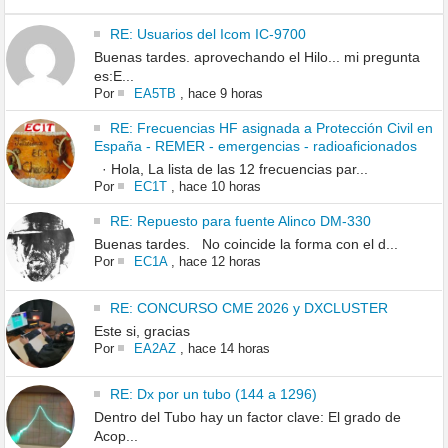
RE: Usuarios del Icom IC-9700
Buenas tardes. aprovechando el Hilo... mi pregunta
es:E...
Por
EA5TB
,
hace 9 horas
RE: Frecuencias HF asignada a Protección Civil en
España - REMER - emergencias - radioaficionados
· Hola, La lista de las 12 frecuencias par...
Por
EC1T
,
hace 10 horas
RE: Repuesto para fuente Alinco DM-330
Buenas tardes. No coincide la forma con el d...
Por
EC1A
,
hace 12 horas
RE: CONCURSO CME 2026 y DXCLUSTER
Este si, gracias
Por
EA2AZ
,
hace 14 horas
RE: Dx por un tubo (144 a 1296)
Dentro del Tubo hay un factor clave: El grado de
Acop...