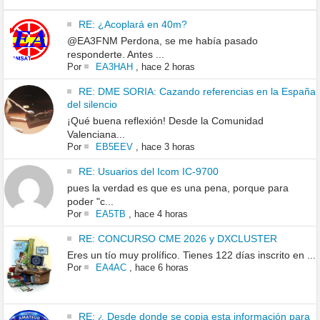
RE: ¿Acoplará en 40m?
@EA3FNM Perdona, se me había pasado
responderte. Antes ...
Por
EA3HAH
,
hace 2 horas
RE: DME SORIA: Cazando referencias en la España
del silencio
¡Qué buena reflexión! Desde la Comunidad
Valenciana...
Por
EB5EEV
,
hace 3 horas
RE: Usuarios del Icom IC-9700
pues la verdad es que es una pena, porque para
poder "c...
Por
EA5TB
,
hace 4 horas
RE: CONCURSO CME 2026 y DXCLUSTER
Eres un tío muy prolífico. Tienes 122 días inscrito en ...
Por
EA4AC
,
hace 6 horas
RE: ¿ Desde donde se copia esta información para