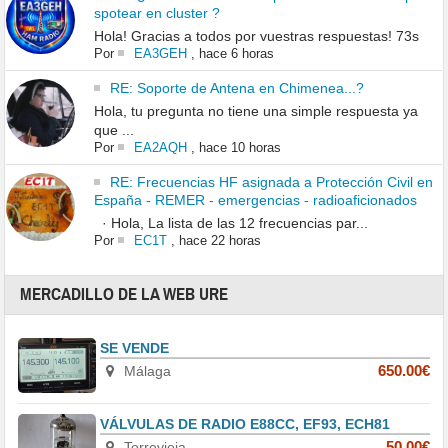
spotear en cluster ?
Hola! Gracias a todos por vuestras respuestas! 73s
Por
EA3GEH
,
hace 6 horas
RE: Soporte de Antena en Chimenea...?
Hola, tu pregunta no tiene una simple respuesta ya
que ...
Por
EA2AQH
,
hace 10 horas
RE: Frecuencias HF asignada a Protección Civil en
España - REMER - emergencias - radioaficionados
· Hola, La lista de las 12 frecuencias par...
Por
EC1T
,
hace 22 horas
MERCADILLO DE LA WEB URE
SE VENDE
Málaga
650.00€
VÁLVULAS DE RADIO E88CC, EF93, ECH81
Torrevieja
50.00€