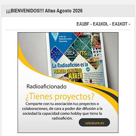
¡¡¡BIENVENIDOS!!! Altas Agosto 2026
EA1BF - EA1KDL - EA1KDT - EA2F