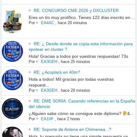
RE: CONCURSO CME 2026 y DXCLUSTER
Eres un tío muy prolífico. Tienes 122 días inscrito en ...
Por
EA4AC
,
hace 20 minutos
RE: ¿ Desde donde se copia esta información para
spotear en cluster ?
Hola! Gracias a todos por vuestras respuestas! 73s
Por
EA3GEH
,
hace 25 minutos
RE: ¿Acoplará en 40m?
Hola a todos! Mil gracias por todas vuestras
respuest...
Por
EA3GEH
,
hace 29 minutos
RE: DME SORIA: Cazando referencias en la España
del silencio
¿Alguien sabe cómo se consigue este diploma?
&...
Por
EA1IIF
,
hace 2 horas
RE: Soporte de Antena en Chimenea...?
Hola, tu pregunta no tiene una simple respuesta ya