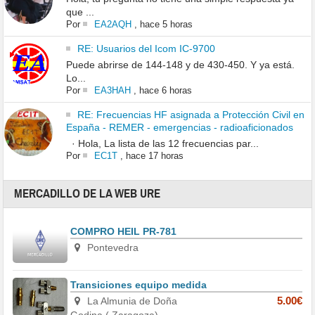
que ...
Por
EA2AQH
,
hace 5 horas
RE: Usuarios del Icom IC-9700
Puede abrirse de 144-148 y de 430-450. Y ya está.
Lo...
Por
EA3HAH
,
hace 6 horas
RE: Frecuencias HF asignada a Protección Civil en
España - REMER - emergencias - radioaficionados
· Hola, La lista de las 12 frecuencias par...
Por
EC1T
,
hace 17 horas
MERCADILLO DE LA WEB URE
COMPRO HEIL PR-781
Pontevedra
Transiciones equipo medida
La Almunia de Doña
5.00€
Godina ( Zaragoza)