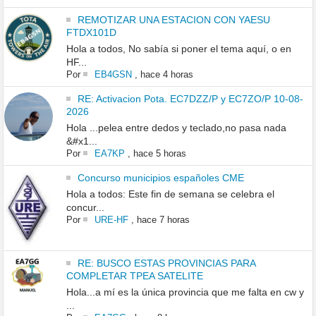
REMOTIZAR UNA ESTACION CON YAESU
FTDX101D
Hola a todos, No sabía si poner el tema aquí, o en
HF...
Por
EB4GSN
,
hace 4 horas
RE: Activacion Pota. EC7DZZ/P y EC7ZO/P 10-08-
2026
Hola ...pelea entre dedos y teclado,no pasa nada
&#x1...
Por
EA7KP
,
hace 5 horas
Concurso municipios españoles CME
Hola a todos: Este fin de semana se celebra el
concur...
Por
URE-HF
,
hace 7 horas
RE: BUSCO ESTAS PROVINCIAS PARA
COMPLETAR TPEA SATELITE
Hola...a mí es la única provincia que me falta en cw y
...