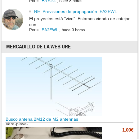
Por
EA7GG
,
hace 8 horas
RE: Previsiones de propagación: EA2EWL
El proyectos está "vivo". Estamos viendo de cotejar
con...
Por
EA2EWL
,
hace 9 horas
MERCADILLO DE LA WEB URE
Busco antena 2M12 de M2 antennas
Vera-playa-
1.00€