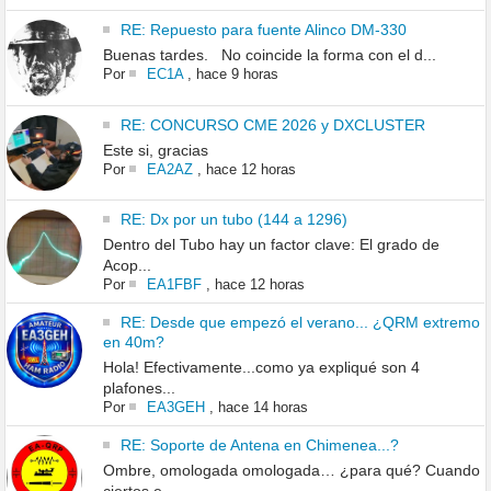
RE: Repuesto para fuente Alinco DM-330
Buenas tardes. No coincide la forma con el d...
Por
EC1A
,
hace 9 horas
RE: CONCURSO CME 2026 y DXCLUSTER
Este si, gracias
Por
EA2AZ
,
hace 12 horas
RE: Dx por un tubo (144 a 1296)
Dentro del Tubo hay un factor clave: El grado de
Acop...
Por
EA1FBF
,
hace 12 horas
RE: Desde que empezó el verano... ¿QRM extremo
en 40m?
Hola! Efectivamente...como ya expliqué son 4
plafones...
Por
EA3GEH
,
hace 14 horas
RE: Soporte de Antena en Chimenea...?
Ombre, omologada omologada… ¿para qué? Cuando