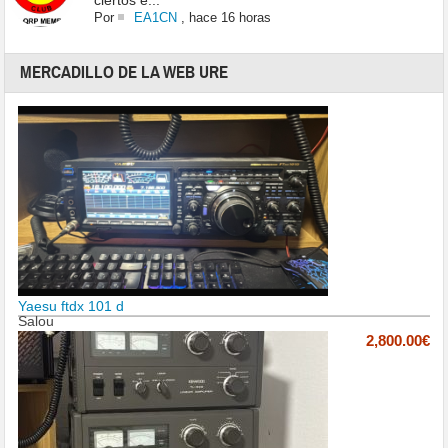
ciertos e...
Por
EA1CN
,
hace 16 horas
MERCADILLO DE LA WEB URE
Yaesu ftdx 101 d
Salou
2,800.00€