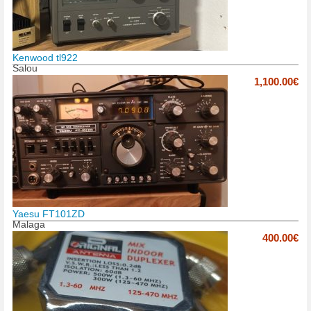
Kenwood tl922
Salou
1,100.00€
Yaesu FT101ZD
Malaga
400.00€