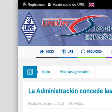
Regístrese
Hazte socio de URE
INICIO
URE
INICIACIÓN
Inicio
Noticias generales
La Administración concede la
Fecha:
14 diciembre, 2010
952 Visitas