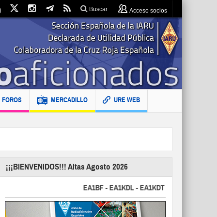
Buscar
Acceso socios
FOROS
MERCADILLO
URE WEB
¡¡¡BIENVENIDOS!!! Altas Agosto 2026
EA1BF - EA1KDL - EA1KDT - EA2FBJ - EA2FJU -