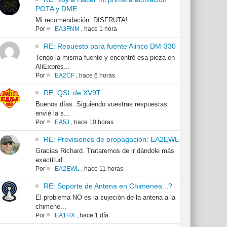
POTA y DME
Mi recomendación: DISFRUTA!
Por
EA3FNM
,
hace 1 hora
RE: Repuesto para fuente Alinco DM-330
Tengo la misma fuente y encontré esa pieza en
AliExpres...
Por
EA2CF
,
hace 6 horas
RE: QSL de XV9T
Buenos días. Siguiendo vuestras respuestas
envié la s...
Por
EA5J
,
hace 10 horas
RE: Previsiones de propagación: EA2EWL
Gracias Richard. Trataremos de ir dándole más
exactitud...
Por
EA2EWL
,
hace 11 horas
RE: Soporte de Antena en Chimenea...?
El problema NO es la sujeción de la antena a la
chimene...
Por
EA1HX
,
hace 1 día