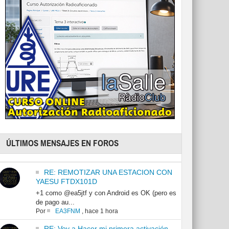
ÚLTIMOS MENSAJES EN FOROS
RE: REMOTIZAR UNA ESTACION CON
YAESU FTDX101D
+1 como @ea5jtf y con Android es OK (pero es
de pago au...
Por
EA3FNM
,
hace 1 hora
RE: Voy a Hacer mi primera activación