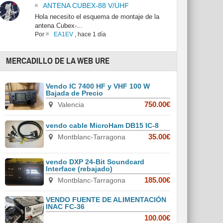
ANTENA CUBEX-88 V/UHF
Hola necesito el esquema de montaje de la
antena Cubex-...
Por
EA1EV
,
hace 1 día
MERCADILLO DE LA WEB URE
Vendo IC 7400 HF y VHF 100 W
Bajada de Precio
Valencia
750.00€
vendo cable MicroHam DB15 IC-8
Montblanc-Tarragona
35.00€
vendo DXP 24-Bit Soundcard
Interface (rebajado)
Montblanc-Tarragona
185.00€
VENDO FUENTE DE ALIMENTACIÓN
INAC FC-36
100.00€