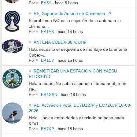
Por
EA8Y
,
hace 8 horas
RE: Soporte de Antena en Chimenea...?
El problema NO es la sujeción de la antena a la
chimene...
Por
EA1HX
,
hace 14 horas
ANTENA CUBEX-88 V/UHF
Hola necesito el esquema de montaje de la antena
Cubex-...
Por
EA1EV
,
hace 15 horas
REMOTIZAR UNA ESTACION CON YAESU
FTDX101D
Hola a todos, No sabía si poner el tema aquí, o en
HF...
Por
EB4GSN
,
hace 18 horas
RE: Activacion Pota. EC7DZZ/P y EC7ZO/P 10-08-
2026
Hola ...pelea entre dedos y teclado,no pasa nada
&#x1...
Por
EA7KP
,
hace 18 horas