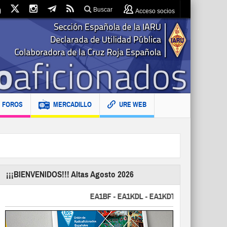
Buscar
Acceso socios
FOROS
MERCADILLO
URE WEB
¡¡¡BIENVENIDOS!!! Altas Agosto 2026
EA1BF - EA1KDL - EA1KDT - EA2FBJ - EA2FJU 