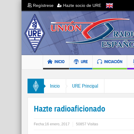
Regístrese
Hazte socio de URE
INICIO
URE
INICIACIÓN
Inicio
URE Principal
Hazte radioaficionado
Fecha:
16 enero, 2017
50857 Visitas