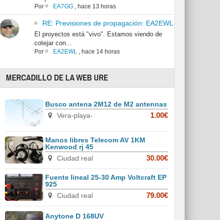
Por
EA7GG
,
hace 13 horas
RE: Previsiones de propagación: EA2EWL
El proyectos está "vivo". Estamos viendo de
cotejar con...
Por
EA2EWL
,
hace 14 horas
MERCADILLO DE LA WEB URE
Busco antena 2M12 de M2 antennas
Vera-playa-
1.00€
Manos libres Telecom AV 1KM
Kenwood rj 45
Ciudad real
30.00€
Fuente lineal 25-30 Amp Voltcraft EP
925
Ciudad real
79.00€
Anytone D 168UV