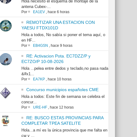
Hola necesito el esquema de montaje de la
antena Cubex-...
Por
EA1EV
,
hace 6 horas
REMOTIZAR UNA ESTACION CON
YAESU FTDX101D
Hola a todos, No sabía si poner el tema aquí, o
en HF...
Por
EB4GSN
,
hace 9 horas
RE: Activacion Pota. EC7DZZ/P y
EC7ZO/P 10-08-2026
Hola ...pelea entre dedos y teclado,no pasa nada
&#x1...
Por
EA7KP
,
hace 10 horas
Concurso municipios españoles CME
Hola a todos: Este fin de semana se celebra el
concur...
Por
URE-HF
,
hace 12 horas
RE: BUSCO ESTAS PROVINCIAS PARA
COMPLETAR TPEA SATELITE
Hola...a mí es la única provincia que me falta en
cw y ...