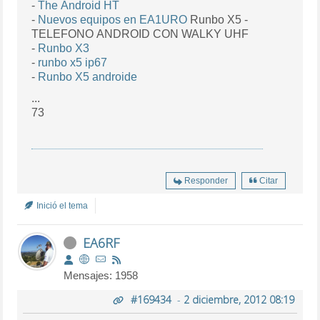
-
The Android HT
-
Nuevos equipos en EA1URO
Runbo X5 -
TELEFONO ANDROID CON WALKY UHF
-
Runbo X3
-
runbo x5 ip67
-
Runbo X5 androide
...
73
Responder
Citar
Inició el tema
EA6RF
Mensajes: 1958
#169434
-
2 diciembre, 2012 08:19