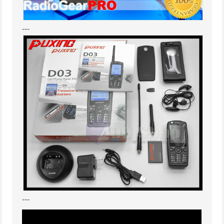
---
---