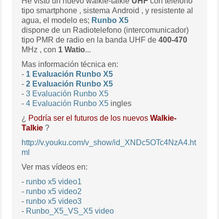
He visto un nuevo walkie-talkie
UHF
con telefono
tipo smartphone , sistema Android , y resistente al
agua, el modelo es;
Runbo X5
dispone de un Radiotelefono (intercomunicador)
tipo PMR de radio en la banda UHF de
400-470
MHz , con
1 Watio
...
Mas información técnica en:
-
1 Evaluación Runbo X5
-
2 Evaluación Runbo X5
-
3 Evaluación Runbo X5
-
4 Evaluación Runbo X5
ingles
¿
Podría ser el futuros de los nuevos
Walkie-
Talkie
?
http://v.youku.com/v_show/id_XNDc5OTc4NzA4.ht
ml
Ver mas vídeos en:
-
runbo x5 video1
-
runbo x5 video2
-
runbo x5 video3
-
Runbo_X5_VS_X5 video