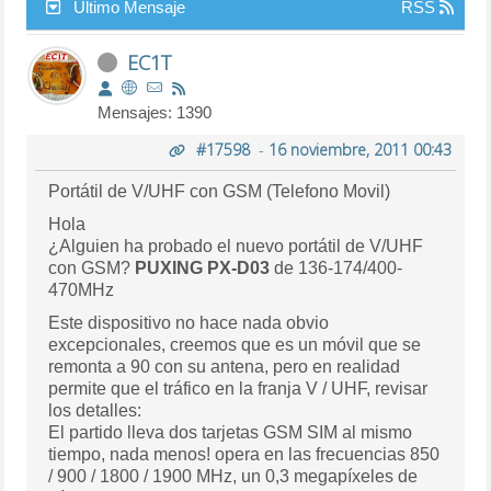
Último Mensaje
RSS
EC1T
Mensajes: 1390
#17598
-
16 noviembre, 2011 00:43
Portátil de V/UHF con GSM (Telefono Movil)
Hola
¿Alguien ha probado el nuevo portátil de V/UHF
con GSM?
PUXING PX-D03
de 136-174/400-
470MHz
Este dispositivo no hace nada obvio
excepcionales, creemos que es un móvil que se
remonta a 90 con su antena, pero en realidad
permite que el tráfico en la franja V / UHF, revisar
los detalles:
El partido lleva dos tarjetas GSM SIM al mismo
tiempo, nada menos! opera en las frecuencias 850
/ 900 / 1800 / 1900 MHz, un 0,3 megapíxeles de