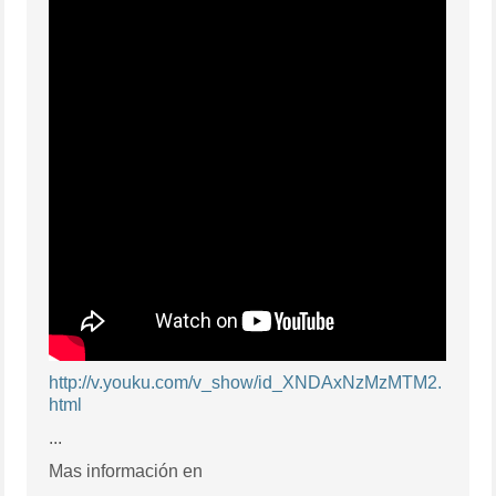
http://v.youku.com/v_show/id_XNDAxNzMzMTM2.
html
...
Mas información en