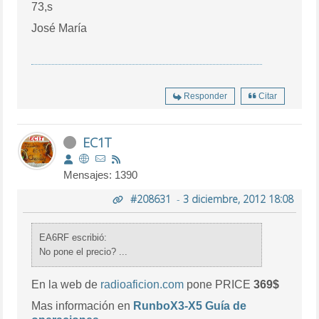
73,s
José María
Responder
Citar
EC1T
Mensajes: 1390
#208631
-
3 diciembre, 2012 18:08
EA6RF escribió:
No pone el precio? ...
En la web de
radioaficion.com
pone PRICE
369$
Mas información en
RunboX3-X5 Guía de